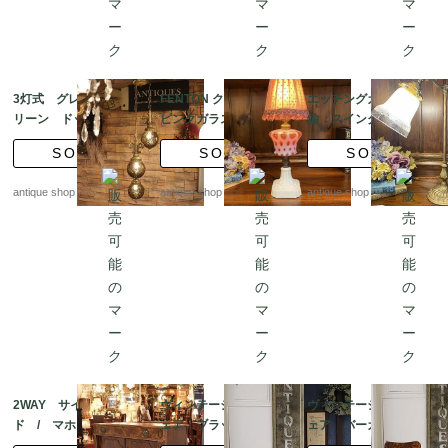
3灯式 グレイッシュグ
FENTON クランベリー
エッチングガラスと真
リーン ドットグラ
ピンクガラス テーブ
鍮 スイングデスクラ
ス ハンギングランプ
ルランプ|コインドット
ンプ
SOLD
SOLD
SOLD
&クランベリードット
シェード
antique shop at's
antique shop at's
antique shop at's
2WAY サイドボー
ヴィンテージ サイドチ
ヴィンテージ サイドチ
ド / マホガニーダイ
ェア ブラック×ゴール
ェア バーガンディー×
ニングテーブル 補助
ドライン｜ミッドセン
ゴールドライン｜ミッ