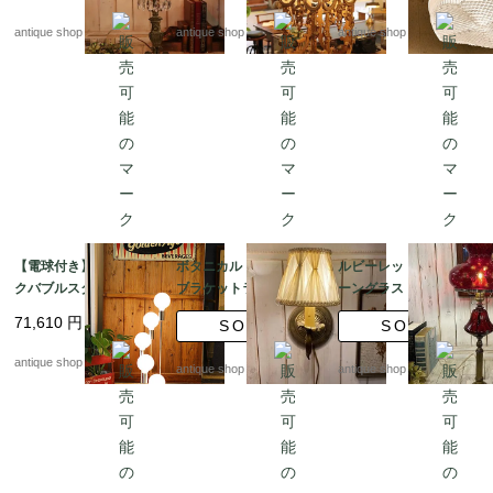
スタル
antique shop at's
antique shop at's
antique shop at's
【電球付き】アトミッ
ボタニカル ウォール
ルビーレッド ハリケ
クバブルスタンド
ブラケットランプ シ
ーングラス テーブル
ェード付き （壁面照
ランプ
71,610
円
SOLD
SOLD
明）
antique shop at's
antique shop at's
antique shop at's