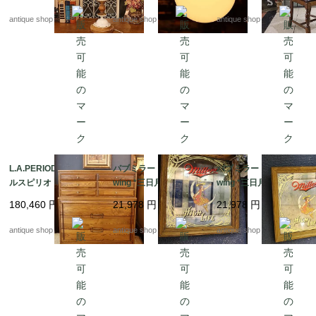
ェード
antique shop at's
antique shop at's
antique shop at's
L.A.PERIOD (ロサンゼ
パブミラー Miller Bre
パブミラー Miller Bre
ルスピリオド)社 ハイ
wing *三日月と女性 T
wing *三日月と女性 T
チェスト
ype2
ype1
180,460
円
21,978
円
21,978
円
antique shop at's
antique shop at's
antique shop at's