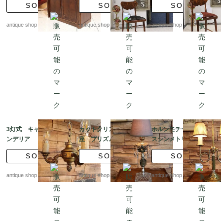
SOLD
SOLD
SOLD
テーブル付き
チュリー
ドセンチュリー
antique shop at's
antique shop at's
antique shop at's
3灯式 キャンドルシャ
カットクリスタルの台
ホルンモチーフ ブラ
ンデリア
座 プリズムグラス×グ
スシンメトリー スチュ
レイッシュガラス テー
ーデントテーブルラン
SOLD
SOLD
SOLD
ブルランプ
プ
antique shop at's
antique shop at's
antique shop at's