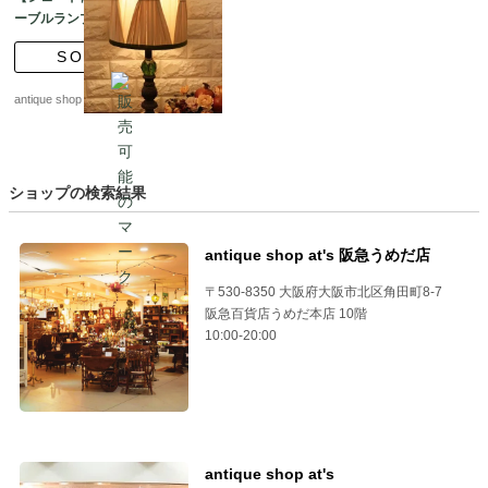
ーブルランプ Lucite
green vintage
SOLD
antique shop at's
ショップの検索結果
antique shop at's 阪急うめだ店
〒530-8350 大阪府大阪市北区角田町8-7
阪急百貨店うめだ本店 10階
10:00-20:00
antique shop at's