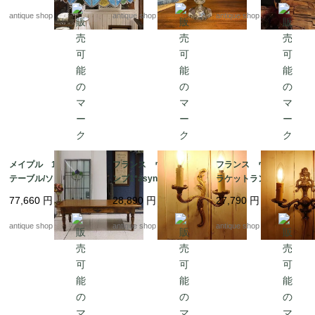
ラス・ペンダントライ
antique shop at's
antique shop at's
antique shop at's
ト
メイプル 1 dr ロー
フランス ウォールラ
フランス ウォールブ
テーブル/ソファテーブ
ンプ1*asynmetry twin
ラケットランプ*synm
ル
neck
etry twin neck
77,660
円
28,890
円
27,790
円
antique shop at's
antique shop at's
antique shop at's