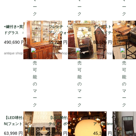
<鍵付き>英国 ステン
フレンチ ヴィクトリ
インダストリアル バ
ドグラス キャビネッ
アン ウォールミラー
タフライテーブル(マシ
ト カップボード
ンはおまけ)
490,690
円
55,220
円
80,520
円
antique shop at's
antique shop at's
antique shop at's
【LED球付き】FENTO
【LED球付き】カフェ
リベット サイドチェ
N(フェントン)ミルクグ
テリア ボウルランプ/
ア old brown leather
ラス テーブルラン
ハンギングランプ
63,998
円
22,198
円
45,320
円
プ & LIBERTY シ