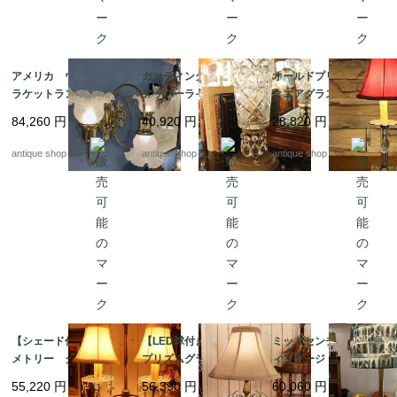
アメリカ ウォールブ
カッティンググラス
オールドプリズム ス
ラケットランプ*triple
アッパーライト
クエアグラスの台座
arm frosted glass
テーブルランプ【LED
84,260
円
40,920
円
28,820
円
球付き】
antique shop at's
antique shop at's
antique shop at's
【シェード付き】シン
【LED球付き】3 way
ミッドセンチュリーヴ
メトリー クリスタル
プリズムグラス テー
ィンテージ ダニッシ
グラステーブルラン
ブルランプ &グレイ
ュモダン テーブルラ
55,220
円
56,390
円
60,060
円
プ LED球付き
ッシュフレアシェード
ンプ LIBERTYシェー