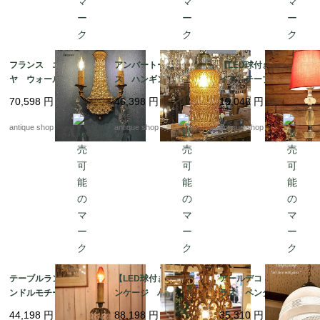
フランス エンパイ
アンバートールグラ
【LED球付き】ルーサ
ヤ ウォールブラケッ
ス ハンギングラン
イト テーブルランプ
トランプ*wall chandeli
プ *1960's amber tall
70,598
円
46,398
円
15,048
円
er
antique shop at's
antique shop at's
antique shop at's
テーブルランプ キャ
【LED球付き】アイア
アールデコ ミルクグ
ンドルモチーフ ブロ
ンケージ ハンギング
ラス ペンダントラン
ンズ・マーブル・クリ
ランプ
プ type2
44,198
円
88,198
円
35,310
円