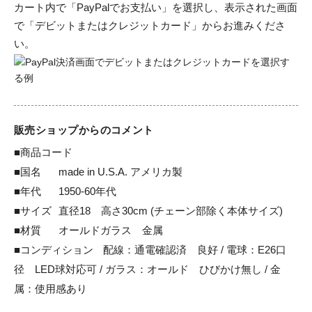
カート内で「PayPalでお支払い」を選択し、表示された画面
で「デビットまたはクレジットカード」からお進みくださ
い。
販売ショップからのコメント
■商品コード

■国名	made in U.S.A. アメリカ製

■年代	1950-60年代　

■サイズ	直径18　高さ30cm (チェーン部除く本体サイズ)

■材質	オールドガラス　金属

■コンディション	配線：通電確認済　良好 / 電球：E26口
径　LED球対応可 / ガラス：オールド　ひびかけ無し / 金
属：使用感あり
