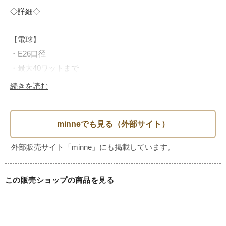
◇詳細◇

【電球】

・E26口径

・最大40ワットまで

・LED球も対応可能です

続きを読む
【コード先】

角型ひっかけシーリング

この販売ショップの商品を見る
【チェーンの長さ】

本体から10cm

本体から20cm

本体から30cm
