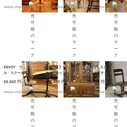
ド H765
antique shop at's
antique shop at's
antique shop at's
ENVOY ウッド×メタ
【鍵付き】フレンチ
ENVOY スクール チ
ル スクールデスク
オークカップボード/ガ
ャイルドチェア NO.1
ラスキャビネット
3
66,660
円
422,490
円
25,590
円
antique shop at's
antique shop at's
antique shop at's