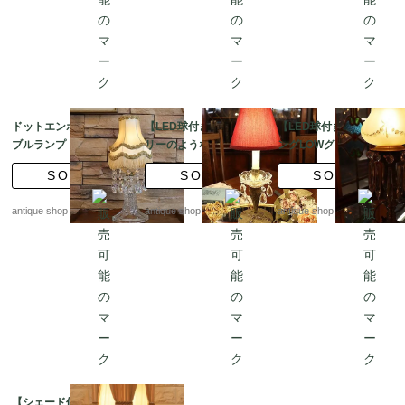
ドットエンボスのテー
【LED球付き】ジュエ
【LED球付き】エッジ
ブルランプ フリンジ
リーのような台座 オ
ングLOWグラス テー
シェード付き
ールドグラス テーブ
ブルランプ
SOLD
SOLD
SOLD
ルランプ
antique shop at's
antique shop at's
antique shop at's
【シェード修復済】テ