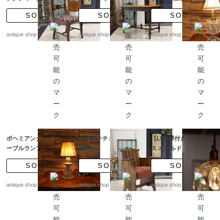
ングチェア / 英国スタ
テーブル
ーブルランプ 【ラン
SOLD
SOLD
SOLD
イル
プシェード付き】
antique shop at's
antique shop at's
antique shop at's
ボヘミアングラス テ
チャーチチェア （張
【LED球付き】フラン
ーブルランプ 【ラン
替済）
ス オールドプリズムグ
プシェード付き】
ラス プチシャンデリア
SOLD
SOLD
SOLD
antique shop at's
antique shop at's
antique shop at's