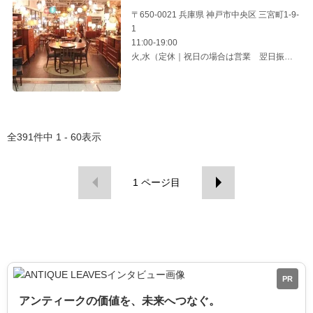
〒650-0021 兵庫県 神戸市中央区 三宮町1-9-
1
11:00-19:00
火,水（定休｜祝日の場合は営業 翌日振替
休）
全
391
件中
1 - 60
表示
1
ページ目
PR
アンティークの価値を、未来へつなぐ。