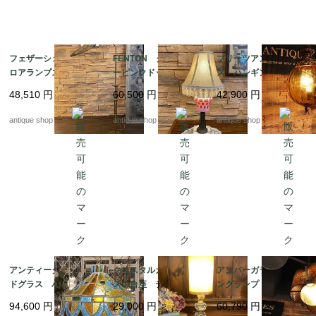
本体から40cm

本体から50cm

フェザーシェード フ
FENTON クランベリ
プリーツアンバーグラ
ロアランプスタンド
ーピンクドット テー
ス ハンギングランプ
よりご指定下さい。

ブルランプ
48,510
円
60,500
円
42,900
円
※上記以外のサイズで長さをご希望の場合は

antique shop at's
antique shop at's
antique shop at's
　50センチ単位毎に540円で延長が可能です。

【付属品】

ご購入時　白熱球　1個付属

アンティーク ステン
クリスタルカットグラ
アンバーガラス ハンギ
ドグラス ハンギング
スの台座 テーブルラ
ングランプ｜1960年代
ランプ
ンプ
アメリカ製 ヴィンテー
94,600
円
29,000
円
60,790
円
ジ照明・ハンマードガ