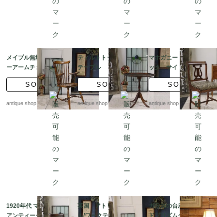
メイプル無垢 ウィンザ
ティルトトップ サイド
マホガニー ハープバ
ーアームチェア クラシ
テーブル トライポッ
ック サイドチェア
ック スピンドルチェア
ドレッグ /コーヒーテー
張替済
SOLD
SOLD
SOLD
ブル
antique shop at's
antique shop at's
antique shop at's
1920年代 マホガニー
英国 アトリエテーブ
ガラスの台座 オール
アンティーク ドレッシ
ル/ワークテーブル/食卓
ドプリズムグラス テ