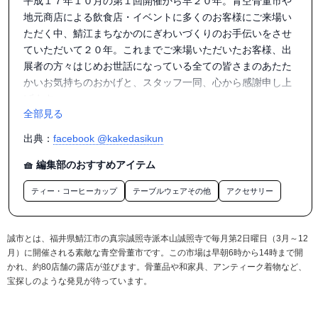
平成１７年１０月の第１回開催から早２０年。青空骨董市や
地元商店による飲食店・イベントに多くのお客様にご来場い
ただく中、鯖江まちなかのにぎわいづくりのお手伝いをさせ
ていただいて２０年。これまでご来場いただいたお客様、出
展者の方々はじめお世話になっている全ての皆さまのあたた
かいお気持ちのおかげと、スタッフ一同、心から感謝申し上
げます。

全部見る
誠市は本格青空骨董市！興味深く素敵な骨董や美味しい地場
産グルメや新鮮野菜、そして音楽イベントなど盛りだくさ
出典：
facebook @kakedasikun
ん。すてきな骨董・美味しいグルメなどに出会いに来てくだ
さい！これからもよろしくお願いいたします！

🧺 編集部のおすすめアイテム
ティー・コーヒーカップ
テーブルウェアその他
アクセサリー
誠市とは、福井県鯖江市の真宗誠照寺派本山誠照寺で毎月第2日曜日（3月～12
月）に開催される素敵な青空骨董市です。この市場は早朝6時から14時まで開
かれ、約80店舗の露店が並びます。骨董品や和家具、アンティーク着物など、
宝探しのような発見が待っています。