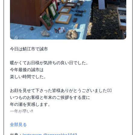
今日は鯖江市で誠市

暖かくてお日様が気持ちの良い日でした。

今年最後の誠市は

楽しい時間でした。

お顔を見せて下さった皆様ありがとうございました🙇‍♀️

いつものお客様と年末のご挨拶をする度に

年の瀬を実感します。

一年が早い‼️

全部見る
カイラは車の中から

私はココよと主張してばかり😅

出典：
Instagram @annarokka1043