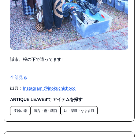
誠市、桜の下で遣ってます‼️

全部見る
出典：
Instagram @inokuchichoco
ANTIQUE LEAVESで アイテムを探す
漆器の器
湯呑・盃・猪口
鉢・深皿・なます皿