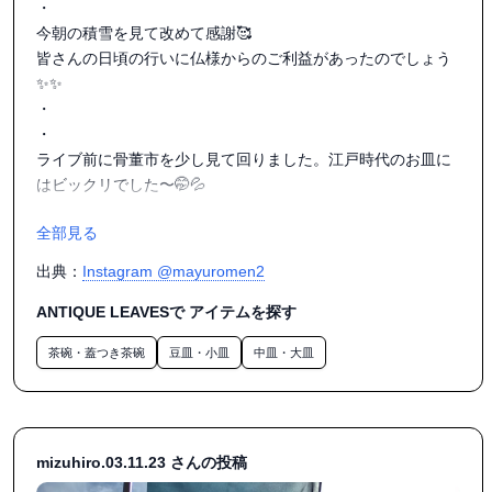
・

今朝の積雪を見て改めて感謝🥰

皆さんの日頃の行いに仏様からのご利益があったのでしょう
✨✨

・

・

ライブ前に骨董市を少し見て回りました。江戸時代のお皿に
はビックリでした〜🤭💦

・

全部見る
・

ライブは つっちー&まゆ で演奏させていただきました✨

出典：
Instagram @mayuromen2
・

・

ANTIQUE LEAVESで アイテムを探す
つっちーさんの親衛隊がうちわを振って応援してくれました
茶碗・蓋つき茶碗
豆皿・小皿
中皿・大皿
😊🎶✨

・

・

つっちーさんが、一振り100円で雇っているとの噂もあった
りなかったり😆笑

mizuhiro.03.11.23 さんの投稿
・
