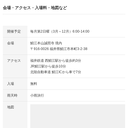
会場・アクセス・入場料・地図など
開催予定
毎月第2日曜（3月～12月）6:00-14:00
会場
鯖江本山誠照寺 境内
〒916-0026 福井県鯖江市本町3-2-38
アクセス
福井鉄道 西鯖江駅から徒歩約3分
JR鯖江駅から徒歩10分
北陸自動車道 鯖江ICから車で7分
入場
無料
雨天時
小雨決行
地図