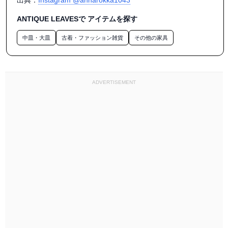
母がお客様とお話ししていると

ANTIQUE LEAVESで アイテムを探す
私をみて‼️と吠えて来ます。

中皿・大皿
古着・ファッション雑貨
その他の家具
近くの西山公園へ散歩しようとしても

走って車迄戻ってました😔

朝3時起きは眠いのかなぁ🥱

ADVERTISEMENT
カイラは朝が苦手だもんね。

6枚目の写真は暖かい陽射しを浴びてうとうとからグッスリの
カイラ😴

やっぱり眠かったのかな💦

#保護犬

#保護犬を家族に

#保護犬と暮らす

#グレートデン

#アフガンハウンド

#mix犬
