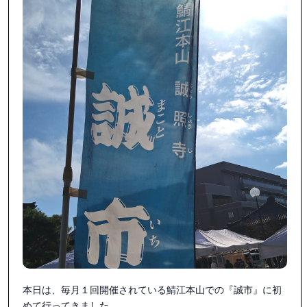
・

盛り上げてくださってありがとうございました😊💕

・

・

他の演者さんの素敵な演奏も聴けてとても楽しい誠市でした
😊🎶✨

・

・

お世話になった皆さま本当にありがとうございました😊💕

・

・

・

#誠市 #誠照寺 #骨董市

本日は、毎月１回開催されている鯖江本山での『誠市』に初
めて行ってきました。
