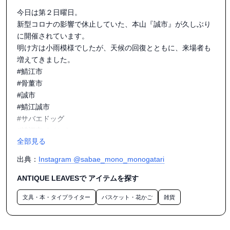
今日は第２日曜日。

新型コロナの影響で休止していた、本山『誠市』が久しぶり
に開催されています。

明け方は小雨模様でしたが、天候の回復とともに、来場者も
増えてきました。

#鯖江市

#骨董市

#誠市

#鯖江誠市

#サバエドッグ

#鯖江市イベント

全部見る
#第２日曜日

#誠照寺

出典：
Instagram @sabae_mono_monogatari
#サーキュラーエコノミー

ANTIQUE LEAVESで アイテムを探す
文具・本・タイプライター
バスケット・花かご
雑貨