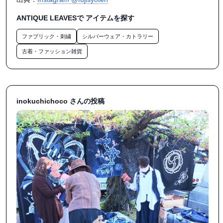
持つべきものは、無茶振りで誘ってくれる元気な友人

ANTIQUE LEAVESで アイテムを探す
いつもありがとう◌𓈒𓐍

ファブリック・刺繍
シルバーウェア・カトラリー
#fujisyoten_sabae

古着・ファッション雑貨
#fujisyoten

#富士書店

#富士書店鯖江

#鯖江 #福井 #鯖江カフェ

inokuchichoco さんの投稿
#鯖江駅前 #鯖江本屋

#珈琲 #カフェ #本屋

#ブックカフェ #書店

#富士商店鯖江

#富士商店

#福井本屋

#雑貨

#本を贈り物に

#誠市

#珈琲舎とむ
