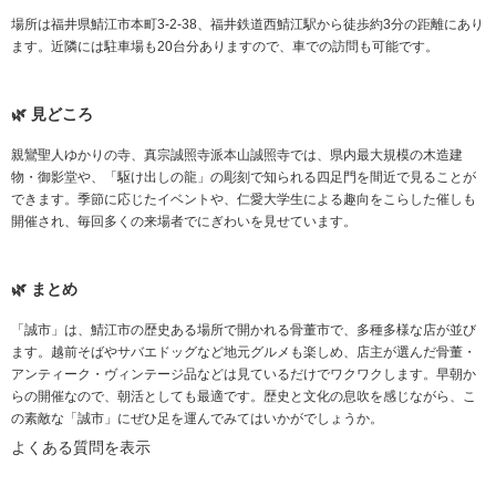
場所は福井県鯖江市本町3-2-38、福井鉄道西鯖江駅から徒歩約3分の距離にあり
ます。近隣には駐車場も20台分ありますので、車での訪問も可能です。
見どころ
親鸞聖人ゆかりの寺、真宗誠照寺派本山誠照寺では、県内最大規模の木造建
物・御影堂や、「駆け出しの龍」の彫刻で知られる四足門を間近で見ることが
できます。季節に応じたイベントや、仁愛大学生による趣向をこらした催しも
開催され、毎回多くの来場者でにぎわいを見せています。
まとめ
「誠市」は、鯖江市の歴史ある場所で開かれる骨董市で、多種多様な店が並び
ます。越前そばやサバエドッグなど地元グルメも楽しめ、店主が選んだ骨董・
アンティーク・ヴィンテージ品などは見ているだけでワクワクします。早朝か
らの開催なので、朝活としても最適です。歴史と文化の息吹を感じながら、こ
の素敵な「誠市」にぜひ足を運んでみてはいかがでしょうか。
よくある質問を表示