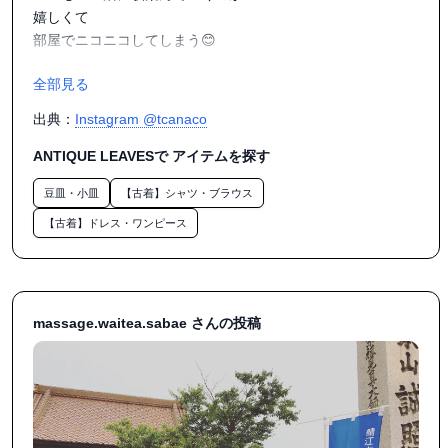
嬉しくて

部屋でニコニコしてしまう😊

全部見る
#鯖江市#誠市#掘り出しもの発見

#花器#ドライフラワー#こけし

出典：
Instagram @tcanaco
ANTIQUE LEAVESで アイテムを探す
豆皿・小皿
【古着】シャツ・ブラウス
【古着】ドレス・ワンピース
massage.waitea.sabae さんの投稿