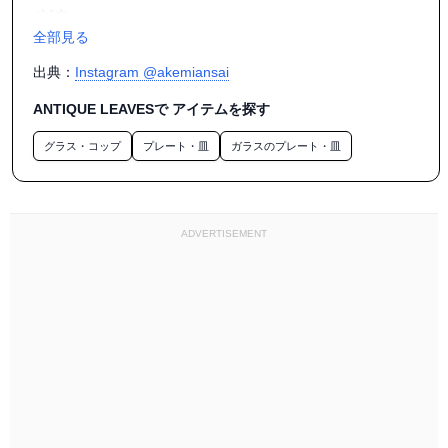
#誠市

全部見る
#鯖江市

#誠勝寺

出典：
Instagram @akemiansai
#古布

#ゆめぼうし創作人形

ANTIQUE LEAVESで アイテムを探す
グラス・コップ
プレート・皿
ガラスのプレート・皿
ADVERTISEMENT