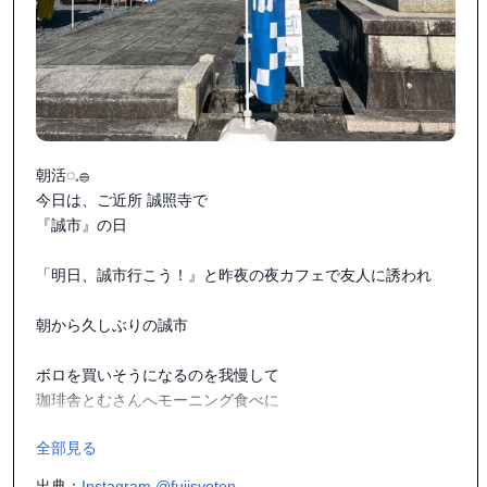
朝活◌𓈒𓐍

今日は、ご近所 誠照寺で

『誠市』の日

「明日、誠市行こう！』と昨夜の夜カフェで友人に誘われ

朝から久しぶりの誠市

ボロを買いそうになるのを我慢して

珈琲舎とむさんへモーニング食べに

全部見る
マスターの動きに釘付けになりながら食べる、モーニング👀

美味しかったです◌𓈒𓐍

出典：
Instagram @fujisyoten