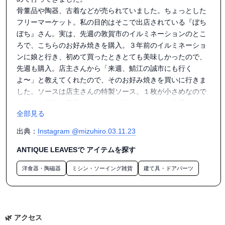
骨董品や陶器、古着などが売られていました。ちょっとした
フリーマーケット。私の目的はそこで出店されている『ぼち
ぼち』さん。実は、先週の敦賀市のイルミネーションのとこ
ろで、こちらのお好み焼きを購入。３年前のイルミネーショ
ンに娘と行き、初めて買ったときとても美味しかったので、
先週も購入。店主さんから「来週、鯖江の誠市にも行く
よ〜」と教えてくれたので、そのお好み焼きを買いに行きま
した。ソースは店主さんの特製ソース。１枚が小さめなので
２枚で１個分の商品です。パック詰めなので、２枚重ねての
全部見る
販売です。とても美味しかったです。またお会い出来るとい
いなぁ。ちなみに店主さん、先週購入したときのことを覚え
出典：
Instagram @mizuhiro.03.11.23
ていてくれていました。

ANTIQUE LEAVESで アイテムを探す
#誠市#敦賀市ぼちぼち#お好み焼きぼちぼち

洋食器・陶磁器
ミシン・ソーイング雑貨
建て具・ドアパーツ
アクセス