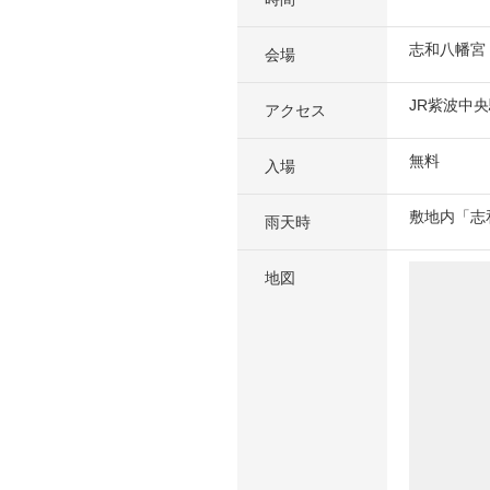
志和八幡宮 
会場
JR紫波中央
アクセス
無料
入場
敷地内「志
雨天時
地図