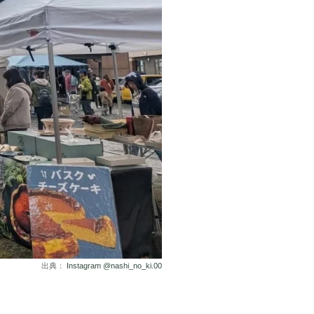
出典：
Instagram @nashi_no_ki.00