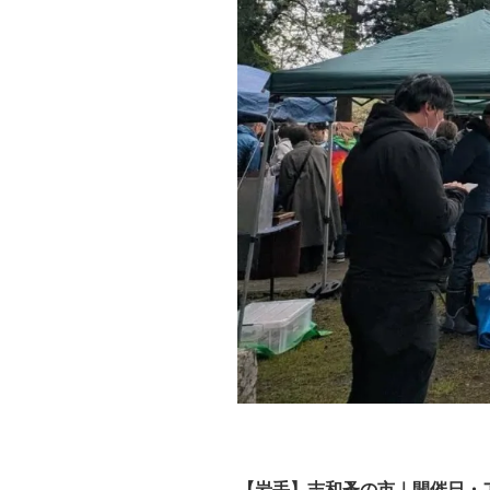
【岩手】志和蚤の市｜開催日・