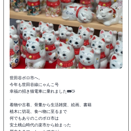
は日本人の感性を刺激し心豊かにしてくれます。よく昔の人
は「年の瀬が迫ってきました」と言いました。年末感の薄れ
た現代こそ、大掃除をきちんとやったり、お正月っぽさを少
しでも演出してみたり、お金をかけなくても工夫していつも
より少し手間暇かけて季節の行事を準備したり、そういうこ
とを思い出してやっていきたいと再認識しました。そういう
ことをしなくなった現代人でもボロ市や年の市のようなもの
はやっぱり好きで、その根底には昔からある行事やしきたり
の清らかさに郷愁を感じその雰囲気を味わいたいという性分
が意識してるかしてないかは別としてあるものなのだという
ことです。日本人のDNAがそうさせる、それは自然なことだ
世田谷ボロ市へ。

と思いました😊

今年も世田谷線にゃんこ号

幸福の招き猫電車に乗れました🚃😽

話は大変本質的なことにそれましたが😅何はともあれボロ市
.

の集客力と運営力はあっぱれでした。430年の歴史をチラリ
着物や古着、骨董から生活雑貨、絵画、書籍

ですが体験させて頂きました。この経験は記憶以上に冷たい
植木に切花、食べ物に至るまで

空気と共に皮膚に染み込んだ気持ちです。たくさんの知って
何でもありのこのボロ市は

る顔にも出会えてホッとしましたし、わ田をご存知の方や行
安土桃山時代の楽市から始まった

ってみたいと思ってくれている方にもお会いできたり、紙の