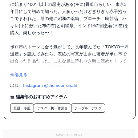
に始まり400年以上の歴史がある(主に)骨董市らしい、東京3
年目にして初めて知った。人多かったけどぎりぎり赤子抱っ
こでまわれた。器の他に昭和の薬箱、ブローチ、民芸品、ハ
ギレ(下に敷いた布の右)と刺繍糸、インド綿の割烹着(〃左)を
購入。楽しかった〜！

ボロ市のトーンに合う気がして、長年積んでた「TOKYO一坪
遺産」を読んでみたら、表紙の写真がまさに著者がボロ市で
出会った作品だった。こんな風に読むべき時に読めた！って
ことがあるから、積読も甲斐がある。都会の中で、本来"ない
全部見る
場所"に空間を創り上げているような人を紹介する本で、読ん
でいると目から鱗が落ち、視点が重層的になって空間が広が
出典：
Instagram @themoonsinafit
っていくようだった。

🧺 編集部のおすすめアイテム
ー空間の大きさと心地良さは比例しないと僕は思う。欠如を
豆皿・小皿
デスク・机・作業台
テーブル・デスク
実感し、それを補うために新しい視点というものが生まれる
のであれば、たとえどんなに狭いところだろうがそこで楽し
むことができる。人間は本来それができる生物なのではない
かー

ADVERTISEMENT