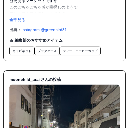
歴史あるマーケットですが

チラシを配れたりボロ市での売れ筋も掴めたりと🤭商売人と
このごちゃごちゃ感が宝探しのようで

しても大変充実した二日間でした。

何ともワクワク楽しいのです♡

全部見る
.

声をかけてくださった貸しギャラリー、スペーススタジオ世
今日はお値打ちの着物の端切れを

田谷の小林さん、同じ場所で参加してた皆さんとも二日間、
出典：
Instagram @greenbird81
沢山頂きました。

文化祭的な懐かしい気持ちで楽しませていただきました。

古い着物、江戸期の縮緬は柔らかく

🧺 編集部のおすすめアイテム
手に吸い付くような

来月1/15-16の新年ボロ市も出店します🔥

キャビネット
ブックケース
ティー・コーヒーカップ
もっちりとした肌触りが堪りません！

今回の反省と展望を加味して、うつわのわ田ボロ市別館また
お仕覆の裏布とへだてにしようかしら...

のお越しをお待ちしております。

.

行列必至の名物 代官餅と

ありがとうございました♪

蝋梅のひと枝を大事に抱えて

moonchild_arai さんの投稿
風の冷たさもなんのその

#ボロ市

楽しい冬の一日でした

#世田谷ボロ市

#伝統行事

#世田谷ボロ市

#季節の節目を楽しむ

#冬の風物詩

#季節のしつらいこそ日本人の心

#今こそ伝統行事を

#結局日本人はそうゆうのが好き
