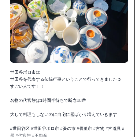
世田谷ボロ市は

世田谷を代表する伝統行事ということで行ってきました☺️

すごい人です！！

名物の代官餅は1時間半待ちで断念🤦‍♀️💭

大して料理もしないのに自宅に器ばかり増えていきます

#世田谷区 #世田谷ボロ市 #蚤の市 #骨董市 #古物 #古道具 #
器 #代官餅 #不動産
