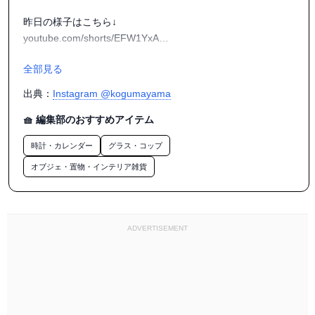
昨日の様子はこちら↓

youtube.com/shorts/EFW1YxA…

全部見る
宝探しに来て下さい！

出典：
Instagram @kogumayama
#世田谷ボロ市

#昭和レトロ

🧺 編集部のおすすめアイテム
#小熊山雑貨店

時計・カレンダー
グラス・コップ
オブジェ・置物・インテリア雑貨
ADVERTISEMENT