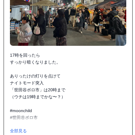
#お餅つきとか

#お正月飾りとか

#お年玉もらいたい

#食卓も季節の食材で飾りましょう

#二十四節気

#うつわのわ田

17時を回ったら

すっかり暗くなりました。

ありったけの灯りを点けて

ナイトモード突入

「世田谷ボロ市」は20時まで

（ウチは19時までかな〜？）

#moonchild

#世田谷ボロ市

全部見る