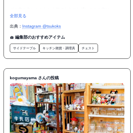
ボロ市の名にふさわしく何でもありな感じのこの市は

全部見る
446年もの歴史があるそうです。

東京都の無形民俗文化財にも指定されているそうです。

出典：
Instagram @tsukoks
このボロ市の名物が代官餅です。

🧺 編集部のおすすめアイテム
お餅だけではなく、あんこ、きなこ、からみもちのこだわり
サイドテーブル
キッチン雑貨・調理具
チェスト
が書いてあって

結局全種類買っちゃいました。

お餅自体もしっかりとしていて食べ応えもあり

とても美味しかったです😋

kogumayama さんの投稿
#ボロ市 #世田谷ボロ市 #ボロ市通り

#代官餅 #ボロ市名物

#無形民俗文化財
