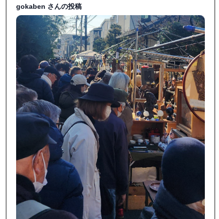
@_le.31_

gokaben さんの投稿
色々お話も伺えて楽しかったです。

テキスタイルの見本帖以外は

犬ものばかり🤭🐩

シジーのお洋服も買えました！

まさかの先代ヨーキー・ドナの

ワンピースの色違いのパンツバージョン⚓️が

ほぼ新品で✨

普通のお洋服ばかりのお店の

手前に3着だけワンコ服がかけられてました。

メガネかけて出かけてよかったぁ〜😆

どこかのお店が我が家の土楽窯さんの鍋

とお揃いの鍋で、お料理していらしたのです。

オモトの蓋はかなり前のものなはず！

綺麗に使っていらして、

実に興味深かったです。
