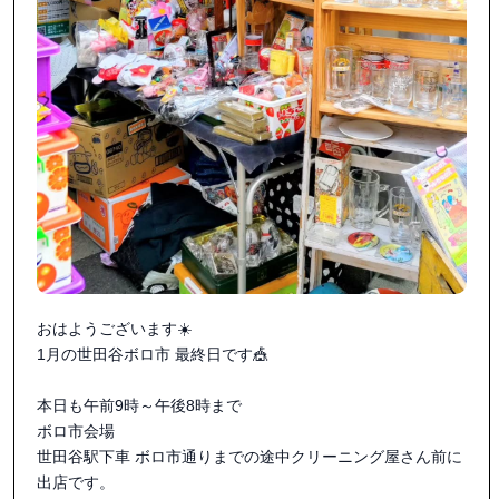
おはようございます☀️

1月の世田谷ボロ市 最終日です🎪

本日も午前9時～午後8時まで

ボロ市会場

世田谷駅下車 ボロ市通りまでの途中クリーニング屋さん前に
出店です。
