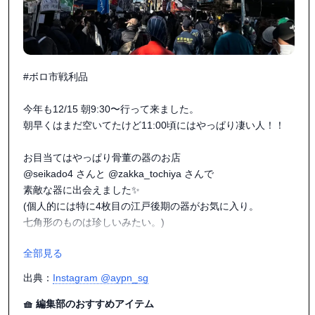
#ボロ市戦利品

今年も12/15 朝9:30〜行って来ました。

朝早くはまだ空いてたけど11:00頃にはやっぱり凄い人！！

お目当てはやっぱり骨董の器のお店

@seikado4 さんと @zakka_tochiya さんで

素敵な器に出会えました✨

(個人的には特に4枚目の江戸後期の器がお気に入り。

七角形のものは珍しいみたい。)

全部見る
1年前のボロ市の時にこちらのお店で買った器、

今も見る度使う度に「好き〜🥺💘」って思うくらいお気に入
出典：
Instagram @aypn_sg
り。

🧺 編集部のおすすめアイテム