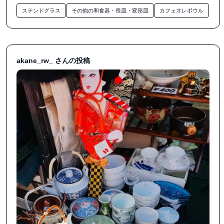
ステンドグラス
その他の和食器・長皿・変形皿
カフェオレボウル
・安くても高くても値段で妥協して買わない

・迷ったら買わない

・手にとった時ポジティブな気持ちになれるものを買う

をお友達とお互い合言葉のように言い合い

akane_rw_ さんの投稿
真剣に冷静かつ楽しく笑

大満足なお買い物が出来ました✨

#世田谷ボロ市

#世田谷ボロ市戦利品
