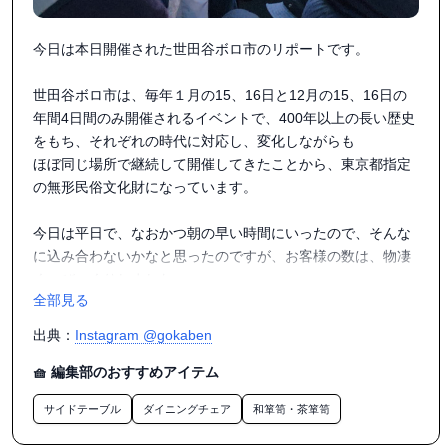
ゆっくり食事に伺わないとだな。

#世田谷ボロ市

今日は本日開催された世田谷ボロ市のリポートです。

#世田谷ボロ市戦利品

世田谷ボロ市は、毎年１月の15、16日と12月の15、16日の
年間4日間のみ開催されるイベントで、400年以上の長い歴史
をもち、それぞれの時代に対応し、変化しながらも

ほぼ同じ場所で継続して開催してきたことから、東京都指定
の無形民俗文化財になっています。

今日は平日で、なおかつ朝の早い時間にいったので、そんな
に込み合わないかなと思ったのですが、お客様の数は、物凄
く、びっくりしました。

全部見る
このボロ市の出店数は600店くらいと言われているのです
出典：
Instagram @gokaben
が、食べ物を扱う露店の出店が最近は増えているみたいで、
自分の体感だと純粋な古物のみの骨董屋さんの出店は、100
🧺 編集部のおすすめアイテム
店あるかどうかという気がしました。

サイドテーブル
ダイニングチェア
和箪笥・茶箪笥