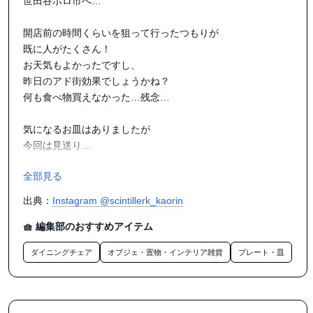
世田谷ボロ市へ…

開店前の時間くらいを狙って行ったつもりが

既に人がたくさん！

お天気もよかったですし、

昨日のアド街効果でしょうかね？

何も食べ物買えなかった…残念…

気になるお皿はありましたが

今回は見送り…

全部見る
だいたいこの辺りに…と

いつも寄らせて頂くショップを数店だけ

出典：
Instagram @scintillerk_kaorin
じっくり見せて頂いて…

🧺 編集部のおすすめアイテム
かわいいプードルに惹かれて見ていたら、

ダイニングチェア
オブジェ・置物・インテリア雑貨
プレート・皿
なんと！

用賀から代官山に移転されたLe 31さんが　

偶然にもあるショップで

コラボ出店されていらしたのでした！
