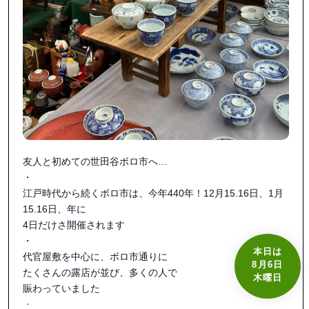
友人と初めての世田谷ボロ市へ…

・

江戸時代から続くボロ市は、今年440年！12月15.16日、1月
15.16日、年に

4日だけさ開催されます

・

本日は
代官屋敷を中心に、ボロ市通りに

8月6日
たくさんの露店が並び、多くの人で

木曜日
賑わっていました

・
