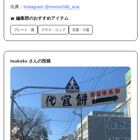
出典：
Instagram @moonchild_arai
🧺 編集部のおすすめアイテム
プレート・皿
グラス・コップ
豆皿・小皿
tsukoks さんの投稿