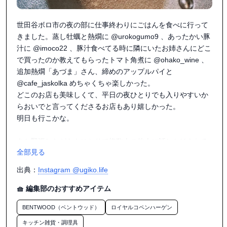
世田谷ボロ市の夜の部に仕事終わりにごはんを食べに行って
きました。蒸し牡蠣と熱燗に @urokogumo9 、あったかい豚
汁に @imoco22 、豚汁食べてる時に隣にいたお姉さんにどこ
で買ったのか教えてもらったトマト角煮に @ohako_wine 、
追加熱燗「あづま」さん、締めのアップルパイと 
@cafe_jaskolka めちゃくちゃ楽しかった。

どこのお店も美味しくて、平日の夜ひとりでも入りやすいか
らおいでと言ってくださるお店もあり嬉しかった。

明日も行こかな。

あと緊張しながらもひとりで複数人の他人に話しかけられる
全部見る
ようになった自分を見直しました。やばいかもしれないと思
いつつも。やるやん。

出典：
Instagram @ugiko.life
#世田谷ボロ市

🧺 編集部のおすすめアイテム
BENTWOOD（ベントウッド）
ロイヤルコペンハーゲン
キッチン雑貨・調理具