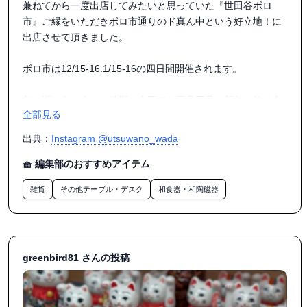
兼ねてから一度出店してみたいと思っていた『世田谷ボロ
市』ご縁をいただきボロ市通りのド真ん中という好立地！に
出店させて頂きました。

ボロ市は12/15-16.1/15-16の四日間開催されます。

年の瀬に向かうこの時期、全国でお正月用品や新年の飾り食
全部見る
べ物を販売する「年の市」が開催されますが、ボロ市もその
ような意味合いもかなり強いのだと感じました。（ボロ市は
出典：
Instagram @utsuwano_wada
言葉通りに読み解くと骨董市に近いニュアンスがあって蚤の
市にガラクタを見に行くという雰囲気も強かった）

🧺 編集部のおすすめアイテム
雑貨
その他テーブル・デスク
和食器・和陶磁器
今ではスーパーやネットなどでなんでも準備できてしまう時
代ですがこうやって年末やお正月用品を、全国からやってき
た業者さんから直に手にしたり、毎年出店されてる方と仲良
くなってお喋りしたり、そう言うことがこのボロ市の長きに
渡り愛され続けている価値のひとつだとも感じました。

greenbird81 さんの投稿
季節をしつらうこと。世の中からどんどん消えてしまうもの
ですね。季節を感じながら感謝やおもてなしを表現する習慣