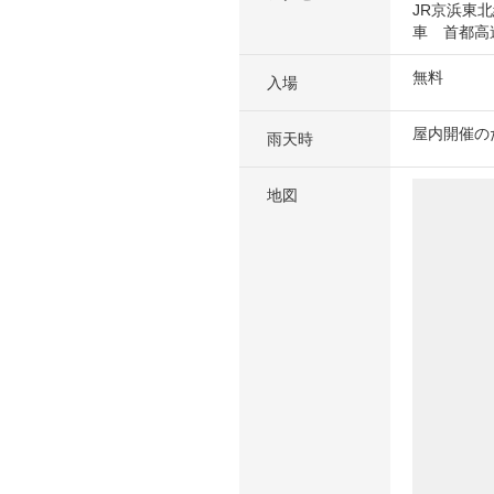
JR京浜東
車 首都高
無料
入場
屋内開催の
雨天時
地図