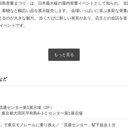
和島骨董まつり」は、日本最大級の屋内骨董イベントとして知られ、 全
、着物など幅広い品を展示販売します。 会場いっぱいに並ぶ多彩な骨董
るのが大きな魅力。 歩くたびに新しい発見があり、店主との会話を楽し
董イベントです。
もっと見る
など
流通センター第1展示場（2F）
006 東京都大田区平和島6-1-1 センター第1展示場
町」で東京モノレールに乗り換え／「流通センター」駅下徒歩１分