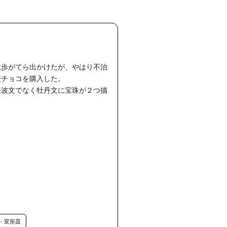
散歩がてら出かけたが、やはり不治
チョコを購入した。

海波文でなく牡丹文に宝珠が２つ描
・変形皿