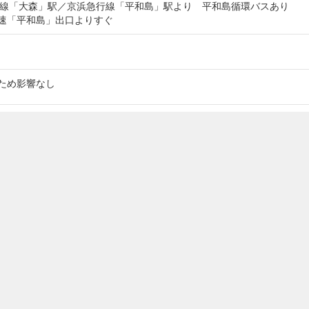
北線「大森」駅／京浜急行線「平和島」駅より 平和島循環バスあり
速「平和島」出口よりすぐ
ため影響なし