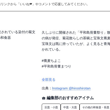
典リンクから「いいね❤」やコメントで応援してみてください。
久しぶりに開催された「平和島骨董祭り」
の病が発症、菊花散らしの茶碗と宝珠文蕎麦
宝珠文は既に持っていたが、よく見ると青
かれている。

#蕎麦ちよこ

#平和島骨董まつり

全部見る
出典：
Instagram @hiroshirotan
🧺 編集部のおすすめアイテム
豆皿・小皿
中皿・大皿
その他の和食器・長皿