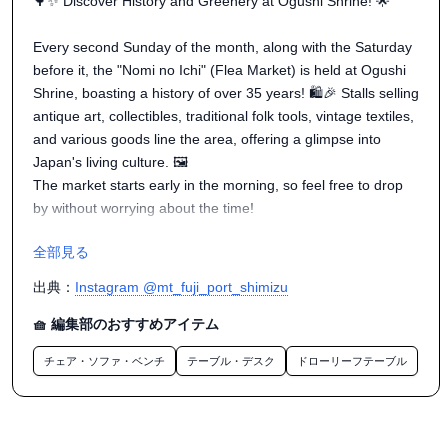
🌳✨ Discover History and Greenery at Ogushi Shrine! 🌟

Every second Sunday of the month, along with the Saturday 
before it, the "Nomi no Ichi" (Flea Market) is held at Ogushi 
Shrine, boasting a history of over 35 years! 🛍️🎉 Stalls selling 
antique art, collectibles, traditional folk tools, vintage textiles, 
and various goods line the area, offering a glimpse into 
Japan's living culture. 🖼️

The market starts early in the morning, so feel free to drop 
by without worrying about the time! 

ーーーーーーー

全部見る
🌳✨小梳神社の「のみの市」🌟

出典：
Instagram @mt_fuji_port_shimizu
街なかの歴史と緑のスポット、小梳神社では、毎月第2日曜日
🧺 編集部のおすすめアイテム
とその前日土曜日の2日間、「のみの市」が開催されます。す
チェア・ソファ・ベンチ
テーブル・デスク
ドローリーフテーブル
でに35年以上の歴史があります。古美術、骨董、古民具、古
布、雑貨などを売るお店が並び、販売されている品々から、
日本の生活文化を垣間見られるかもしれません。早朝から始
まりますので、時間を気にせず気軽に立ち寄ってみてくださ