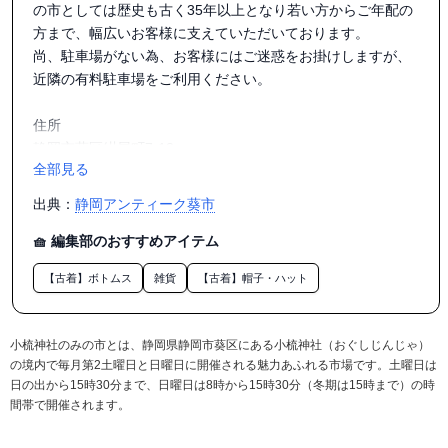
の市としては歴史も古く35年以上となり若い方からご年配の
方まで、幅広いお客様に支えていただいております。

尚、駐車場がない為、お客様にはご迷惑をお掛けしますが、
近隣の有料駐車場をご利用ください。

住所

静岡市葵区紺屋町7-13

全部見る
営業時間

毎月第2日曜日と前日土曜日

出典：
静岡アンティーク葵市
日の出～日没　雨天決行

アクセス

🧺 編集部のおすすめアイテム
JR静岡駅より徒歩5分

【古着】ボトムス
雑貨
【古着】帽子・ハット
小梳神社のみの市とは、静岡県静岡市葵区にある小梳神社（おぐしじんじゃ）
の境内で毎月第2土曜日と日曜日に開催される魅力あふれる市場です。土曜日は
日の出から15時30分まで、日曜日は8時から15時30分（冬期は15時まで）の時
間帯で開催されます。