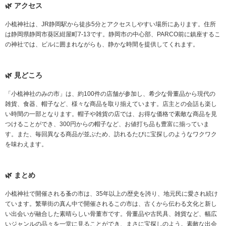
アクセス
い。🖼️

小梳神社は、JR静岡駅から徒歩5分とアクセスしやすい場所にあります。住所
#Shimizu #VisitShimizu #Shimizuport #visitsuruga 
は静岡県静岡市葵区紺屋町7-13です。静岡市の中心部、PARCO前に鎮座するこ
#exploreshimizu

の神社では、ビルに囲まれながらも、静かな時間を提供してくれます。
#exploreshizuoka #shizuoka #TravelJapan #TravelJapanTips

#JapanCulture #exploreJapan #MtFuji #MtFujiPort　
見どころ
#cruisevacation #cruiselife #cruiseship #shimizujapan 
#japanstyle

「小梳神社のみの市」は、約100件の店舗が参加し、希少な骨董品から現代の
雑貨、食器、帽子など、様々な商品を取り揃えています。店主との会話も楽し
い時間の一部となります。帽子や雑貨の店では、お得な価格で素敵な商品を見
つけることができ、300円からの帽子など、お値打ち品も豊富に揃っていま
す。また、毎回異なる商品が並ぶため、訪れるたびに宝探しのようなワクワク
を味わえます。
まとめ
小梳神社で開催される蚤の市は、35年以上の歴史を誇り、地元民に愛され続け
ています。繁華街の真ん中で開催されるこの市は、古くから伝わる文化と新し
い出会いが融合した素晴らしい骨董市です。骨董品や古民具、雑貨など、幅広
いジャンルの品々を一堂に見ることができ、まさに宝探しのよう。素敵な出会