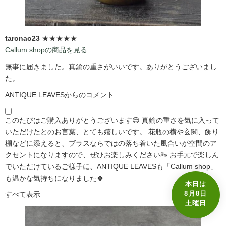
taronao23
★★★★★
Callum shopの商品を見る
無事に届きました。真鍮の重さがいいです。ありがとうございまし
た。
ANTIQUE LEAVESからのコメント
このたびはご購入ありがとうございます😊 真鍮の重さを気に入って
いただけたとのお言葉、とても嬉しいです。 花瓶の横や玄関、飾り
棚などに添えると、ブラスならではの落ち着いた風合いが空間のア
クセントになりますので、ぜひお楽しみください🦢 お手元で楽しん
でいただけているご様子に、ANTIQUE LEAVESも「Callum shop」
も温かな気持ちになりました🍀
本日は
8月8日
すべて表示
土曜日