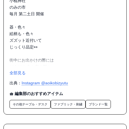
小梳神社

のみの市

毎月 第二土日 開催

器・色々

絵柄も・色々

ズズット近付いて

じっくり品定👀

街中にお出かけの際には

どうぞ お立ち寄り下さい

全部見る
宜しくどうぞ

出典：
Instagram @aoikobizyutu
ごひいきに

🧺 編集部のおすすめアイテム
#静岡parco前

その他テーブル・デスク
ファブリック・刺繍
ブランド一覧
#静岡駅前 #静岡紺屋町 

#葵古美術
