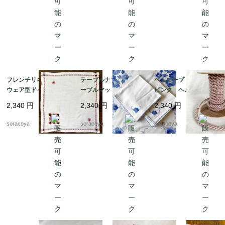
フレンチリネン スク
テーブルナプキン テ
ヘムロープ シックな
ウェア型ドイリー カッ
ーブルマット 花びん
ピンク ヘム付き ガ
トワーク 赤い刺繍 12C
敷き 花刺繍 ブルー
ロン インテリアテー
2,340
円
2,340
円
2,340
円
Laf12
グラデーション 12CLb
プ 切売り 12cldc2
v2
soracoya
soracoya
soracoya