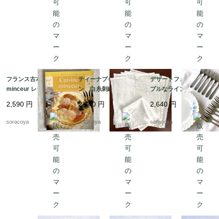
フランス古本 Cuisine
ティーナプキン リネ
デザートフォーク シン
minceur レシピ本63P
ン 白糸刺繍 カット
プルなライン装飾 扱
コンパクトサイズ 12ps
ワーク ハンカチ 12cl
いやすいステンレス 12
2,590
円
2,640
円
2,640
円
cf57-2
cb10
TWbl6
soracoya
soracoya
soracoya