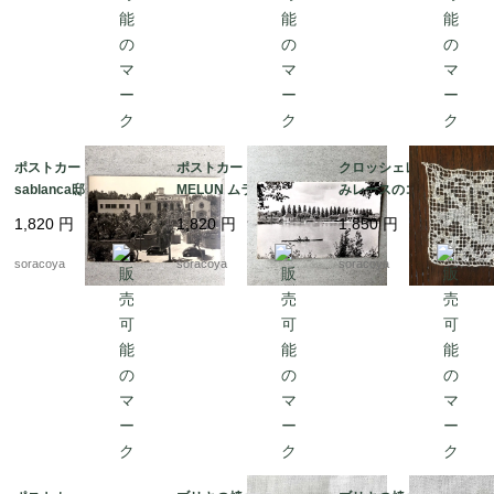
ポストカード パリ Ca
ポストカード モノクロ
クロッシェレース 手編
sablanca邸 建築写真 1
MELUN ムラン フラン
みレースのコースタ
2PSu13-7
ス旅 12PSn71-5
ー モチーフ 12CLav
1,820
円
1,820
円
1,850
円
13-4
soracoya
soracoya
soracoya