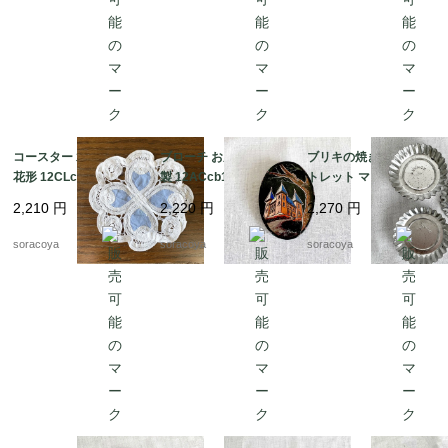
コースター 水色生地 お
ブローチ お屋敷の絵 木
ブリキの焼き型 タル
花形 12CLce12-4
製 12ACcb16-4
トレット マドレーヌ 8.
5cm 12KWcn78-2
2,210
円
2,220
円
2,270
円
soracoya
soracoya
soracoya