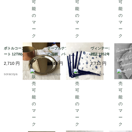
ボトルコースター/プレ
テーブルナプキン 紺
ヴィンテージフランス
ート 12TWj4
の花柄 バイヤス フ
雑誌 1952年1月 1色コ
ランスキッチン 在庫8
ルシカ島4P 12PSs13-
2,710
円
2,710
円
2,710
円
12CLau25
12
soracoya
soracoya
soracoya