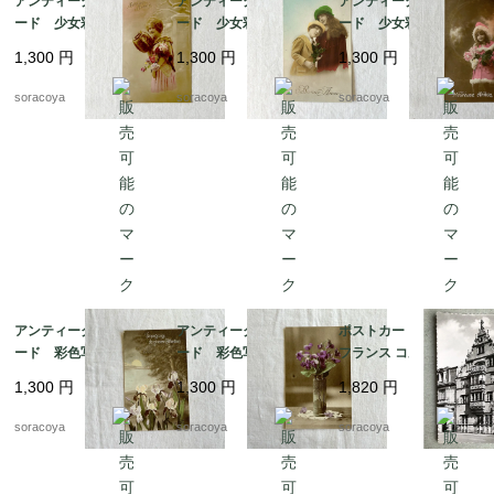
アンティークポストカ
アンティークポストカ
アンティークポストカ
ード 少女彩色写真 1
ード 少女彩色写真 1
ード 少女彩色写真 1
920年頃 Bonne Anne
920年頃 Bonne Anne
920年頃 Bonne Anne
1,300
円
1,300
円
1,300
円
e 19psa8-3
e 19psa8-6
e 19psa8-1
soracoya
soracoya
soracoya
アンティークポストカ
アンティークポストカ
ポストカード モノクロ
ード 彩色写真 1920
ード 彩色写真 1920
フランス コルマール
年頃 アイリス ディ
年頃 ビオラ ディス
ラ メゾン デ テート 12
1,300
円
1,300
円
1,820
円
スプレーに 19psa11-2
プレーに 19psa11-1
PSu13-3
soracoya
soracoya
soracoya