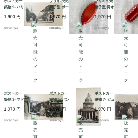
ポストカード -パリの建
ブリキの焼き型 焼き
ブリキの焼き型 焼き
築物 9- パリ司法宮_ 12
菓子型 ボート赤 12KW
菓子型 長オーバル
PSn61-9
cn81-2
（赤） 12KWcn81-6
1,900
円
1,970
円
1,970
円
soracoya
soracoya
soracoya
ポストカード -パリの建
ポストカード -パリの建
ポストカード -パリの建
築物 3- マドレーヌの並
築物 5- パンテオン_ 12
築物 7- ビュット・ショ
木通り_ 12PSn61-3
PSn61-5
ーモン公園のレンガ橋_
1,970
円
1,970
円
1,970
円
12PSn61-7
soracoya
soracoya
soracoya