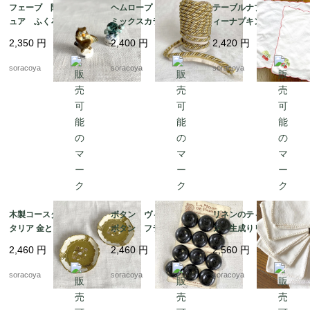
フェーブ 陶器ミニチ
ヘムロープ ゴールド
テーブルナプキン テ
ュア ふくろう か
ミックスカラー ヘム
ィーナプキン さくら
め 2個セット ガロ
付き インテリアテー
んぼの刺繍 在庫1 1
2,350
円
2,400
円
2,420
円
ットデロア 19otd89-
プ 切売り 12cldc1
2clce13-2
6
soracoya
soracoya
soracoya
木製コースター 小皿 イ
ボタン ヴィンテージ
リネンのティーナフキ
タリア 金とアイボリー
ボタン フランス 大
ン 生成りリネン 12cl
12TWcl10
きな黒ボタン12個入
bs22
2,460
円
2,460
円
2,560
円
荷 コート ジャケッ
ト 12clct10
soracoya
soracoya
soracoya