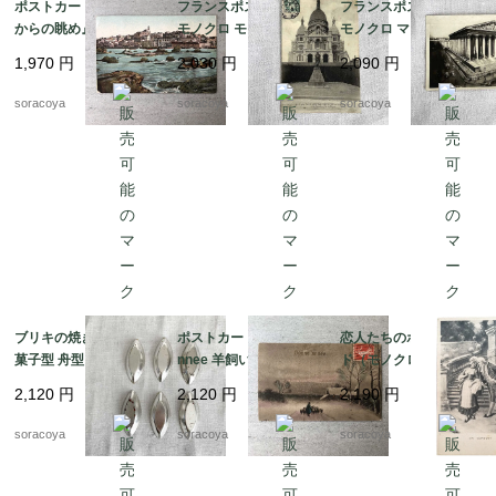
ポストカード 着彩 『海
フランスポストカード
フランスポストカード
からの眺め』 筆記あり
モノクロ モンマルトル
モノクロ マドレーヌ寺
15PSa16-12
サクレクール寺院 USE
院 yvon USED 12PScy
1,970
円
2,030
円
2,090
円
D 12PScy1-5
1-7
soracoya
soracoya
soracoya
ブリキの焼き型 焼き
ポストカード Bonne a
恋人たちのポストカー
菓子型 舟型 バトー ボ
nnee 羊飼いイラスト1
ド（モノクロ）6陰謀 1
ート 12KWcn81-4
913 15PSa16-10
2PSj39-6
2,120
円
2,120
円
2,190
円
soracoya
soracoya
soracoya