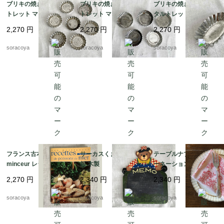
ブリキの焼き型 タル
ブリキの焼き型 タル
ブリキの焼き型 楕円
トレット マドレーヌ 7.
トレット マドレーヌ 9
タルトレット マドレー
5cm 12KWcn78-1
cm 12KWcn78-3
ヌ ミニケーキ 10.5cm
2,270
円
2,270
円
2,270
円
12KWcn78-7
soracoya
soracoya
soracoya
フランス古本 Cuisine
サーカスくまのミニ黒
テーブルナプキン カ
minceur レシピ本32P
板 木製
ーネーション ナプキ
コンパクトサイズ 12ps
ンクロス 12CLbm14
2,270
円
2,340
円
2,340
円
cf57-3
soracoya
soracoya
soracoya