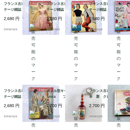
フランス古本 ヴィン
フランス古本 ヴィン
フランス古本 ヴィン
テージ雑誌 婦人雑
テージ雑誌 婦人雑
テージ雑誌 婦人雑
誌 ファッション・趣
誌 ファッション・趣
誌 ファッション・趣
2,680
円
2,680
円
2,680
円
味 1950年代 Juillet
味 1950年代 JUIN 1
味 1950年代 28/2/1
1956 12pscn29-1
956 12pscn29-2
957号 12pscn29-6
soracoya
soracoya
soracoya
フランス古本 ヴィン
ボトル型キーホルダー
フランス古本 レシピ
テージ雑誌 婦人雑
SIsca フランスヴ
本 栗 クレマン・フ
誌 ファッション・趣
ィンテージ 12OTch2
ォジェ マロンクリー
2,680
円
2,700
円
2,700
円
味 1950年代 31/05/
ム 12pseg20-2
1957号 12pscn29-7
soracoya
soracoya
soracoya