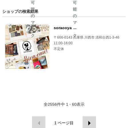
ショップの検索結果
soracoya
〒666-0143 兵庫県 川西市 清和台西1-3-46
11:00-16:00
不定休
全
2556
件中
1 - 60
表示
1
ページ目