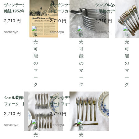
ヴィンテージフランス
キッチンツール ロース
シンプルなパールドッ
雑誌 1952年1月 1色ス
トビーフカッター・ト
ト装飾のデザートフォ
キー2P 12PSs13-13
ング 12OTai10-3
ーク 12TWbl3
2,710
円
2,710
円
2,710
円
soracoya
soracoya
soracoya
シェル装飾のデザート
モダンなデザインのデ
フォーク 扱いやすい
ザートフォーク ドイ
ステンレス 12TWbl4
ツ ファーストフロシル
2,710
円
2,710
円
12TWbl14
soracoya
soracoya