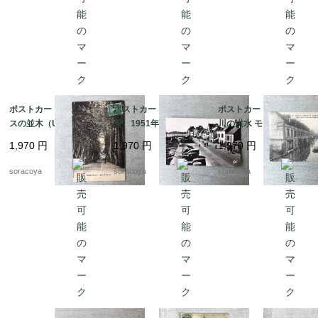
ポストカード プラタナ
ポストカード 海の風
ポストカード セーヌ
スの並木（USED）191
景 1951年消印 15PS
川の洪水 モノクロ写真
5年頃 15PSa16-1
a16-5
15PSa16-7
1,970
円
1,970
円
1,970
円
soracoya
soracoya
soracoya