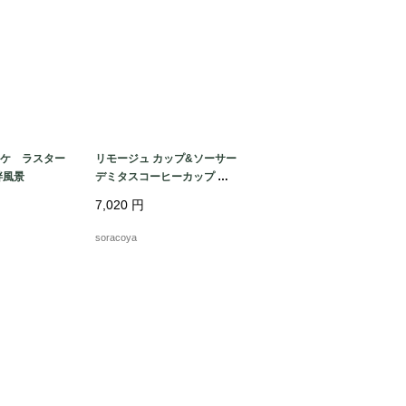
ケ ラスター
リモージュ カップ&ソーサー
畔風景
デミタスコーヒーカップ 青
花柄 未使用品 Limoges 12tw
7,020
円
dj41
soracoya