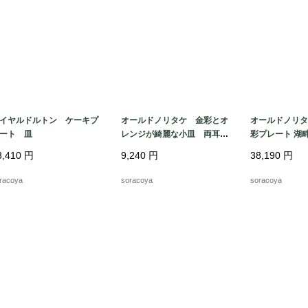
イヤルドルトン ケーキプ
オールドノリタケ 金彩とオ
オールドノリタ
ート 皿
レンジが綺麗な小皿 両耳付
彩プレート 湖
き
3,410
円
9,240
円
38,190
円
racoya
soracoya
soracoya