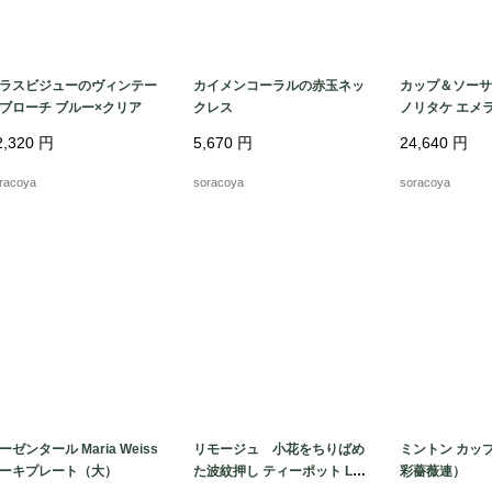
ラスビジューのヴィンテー
カイメンコーラルの赤玉ネッ
カップ＆ソーサ
ブローチ ブルー×クリア
クレス
ノリタケ エメ
ン花
2,320
円
5,670
円
24,640
円
racoya
soracoya
soracoya
ーゼンタール Maria Weiss
リモージュ 小花をちりばめ
ミントン カッ
ーキプレート（大）
た波紋押し ティーポット Li
彩薔薇連）