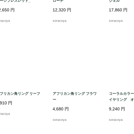
ージブレスレット_
ローチ
シェル
2,650
円
12,320
円
17,860
円
racoya
soracoya
soracoya
フリカン角リング リーフ
アフリカン角リング フラワ
コーラルカラー
ー
イヤリング オ
,910
円
紙付き
4,680
円
9,240
円
racoya
soracoya
soracoya