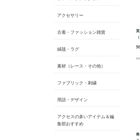
アクセサリー
英
古着・ファッション雑貨
（
テ
9
絨毯・ラグ
so
素材（レース・その他）
ファブリック・刺繍
用語・デザイン
アクセスの多いアイテム＆編
集部おすすめ
希