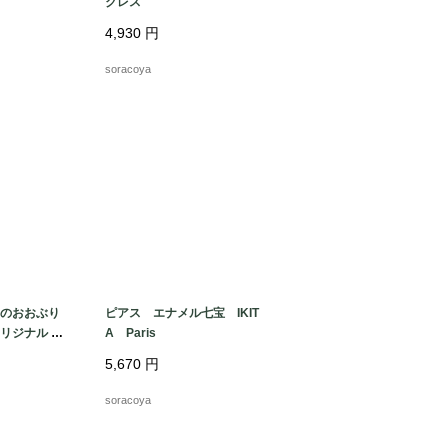
クレス
4,930
円
soracoya
のおおぶり
ピアス エナメル七宝 IKIT
リジナル 台
A Paris
5,670
円
soracoya