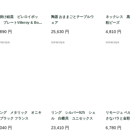
掛け絵皿 ビレロイボッ
陶器 おままごとテーブルウ
ネックレス 黒
 プレートVilleroy & Boc
ェア
粒ビーズ
,890
円
25,630
円
4,810
円
racoya
soracoya
soracoya
ング メタリック オニキ
リング シルバー925 シェ
リモージュ ベ
ブラック フランス
ル 白蝶貝 ユニセックス
さなバラと金彩
Limoges
,040
円
23,410
円
6,780
円