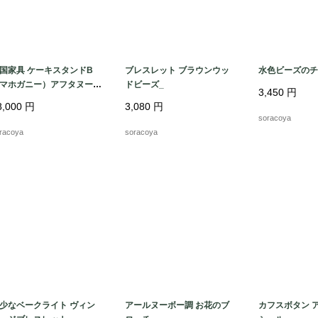
国家具 ケーキスタンドB
ブレスレット ブラウンウッ
水色ビーズのチ
マホガニー）アフタヌーン
ドビーズ_
3,450
円
ィー
8,000
円
3,080
円
soracoya
racoya
soracoya
少なベークライト ヴィン
アールヌーボー調 お花のブ
カフスボタン 