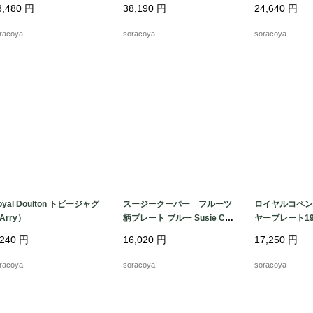
moges_
8,480
円
38,190
円
24,640
円
racoya
soracoya
soracoya
oyal Doulton トビージャグ
スージークーパー フルーツ
ロイヤルコペン
Arry）
柄プレート ブルー Susie Co
ヤープレート19
oper
,240
円
16,020
円
17,250
円
racoya
soracoya
soracoya