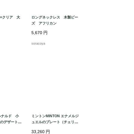
×クリア 大
ロングネックレス 木製ビー
ズ アフリカン
5,670
円
soracoya
ルナルド 小
ミントンMINTON エナメルジ
のデザート皿
ュエルのプレート（チェリ
ー）
33,260
円