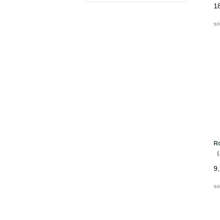
1
so
R
（
9
so