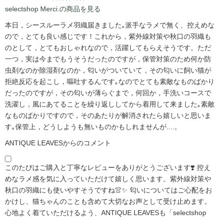
selectshop Merci.の商品を見る
本日，シースルーラメ羽織届きました｡派手なラメで無く、控えめな
ので，とても良い感じです！これから，紫外線対策や秋口の羽織も
のとして，とてもおしゃれなので，活躍してもらえそうです。ただ
一つ，実は今までもうそうだったのですが，保管対策のため何か防
虫剤なのか除湿剤なのか，匂いがついていて，その匂いに飼い猫が
拒絶反応を起こし，嘔吐するんです｡なのでとても素敵なものばかり
だったのですが，その匂いが薄らぐまで，何回か，手洗いコースで
洗濯し，風にあてることを繰り返ししてから着用して来ました｡素敵
なものばかりですので，そのあたりが解消されたら嬉しいと思いま
す｡保管上，どうしようも無いものかもしれませんが....。
ANTIQUE LEAVESからのコメント
このたびはご購入と丁寧なレビューをありがとうございます❣️ 控え
めなラメ感を気に入っていただけて嬉しく思います。紫外線対策や
秋口の羽織にも使いやすそうですね👚✨ 匂いについてはご心配をお
かけし、猫ちゃんのことも含めて大切なお声として受け止めます。
心地よく着ていただけるよう、ANTIQUE LEAVESも「selectshop