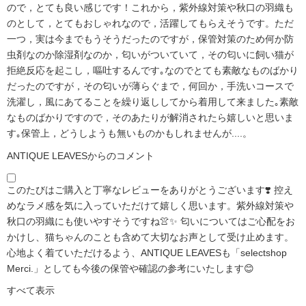
ので，とても良い感じです！これから，紫外線対策や秋口の羽織も
のとして，とてもおしゃれなので，活躍してもらえそうです。ただ
一つ，実は今までもうそうだったのですが，保管対策のため何か防
虫剤なのか除湿剤なのか，匂いがついていて，その匂いに飼い猫が
拒絶反応を起こし，嘔吐するんです｡なのでとても素敵なものばかり
だったのですが，その匂いが薄らぐまで，何回か，手洗いコースで
洗濯し，風にあてることを繰り返ししてから着用して来ました｡素敵
なものばかりですので，そのあたりが解消されたら嬉しいと思いま
す｡保管上，どうしようも無いものかもしれませんが....。
ANTIQUE LEAVESからのコメント
このたびはご購入と丁寧なレビューをありがとうございます❣️ 控え
めなラメ感を気に入っていただけて嬉しく思います。紫外線対策や
秋口の羽織にも使いやすそうですね👚✨ 匂いについてはご心配をお
かけし、猫ちゃんのことも含めて大切なお声として受け止めます。
心地よく着ていただけるよう、ANTIQUE LEAVESも「selectshop
Merci.」としても今後の保管や確認の参考にいたします😊
すべて表示