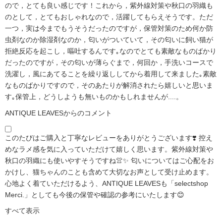
ので，とても良い感じです！これから，紫外線対策や秋口の羽織も
のとして，とてもおしゃれなので，活躍してもらえそうです。ただ
一つ，実は今までもうそうだったのですが，保管対策のため何か防
虫剤なのか除湿剤なのか，匂いがついていて，その匂いに飼い猫が
拒絶反応を起こし，嘔吐するんです｡なのでとても素敵なものばかり
だったのですが，その匂いが薄らぐまで，何回か，手洗いコースで
洗濯し，風にあてることを繰り返ししてから着用して来ました｡素敵
なものばかりですので，そのあたりが解消されたら嬉しいと思いま
す｡保管上，どうしようも無いものかもしれませんが....。
ANTIQUE LEAVESからのコメント
このたびはご購入と丁寧なレビューをありがとうございます❣️ 控え
めなラメ感を気に入っていただけて嬉しく思います。紫外線対策や
秋口の羽織にも使いやすそうですね👚✨ 匂いについてはご心配をお
かけし、猫ちゃんのことも含めて大切なお声として受け止めます。
心地よく着ていただけるよう、ANTIQUE LEAVESも「selectshop
Merci.」としても今後の保管や確認の参考にいたします😊
すべて表示