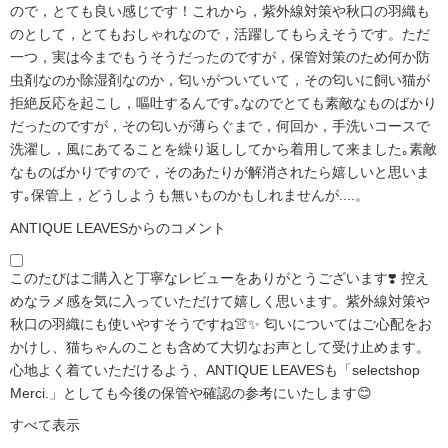
ので，とても良い感じです！これから，紫外線対策や秋口の羽織も
のとして，とてもおしゃれなので，活躍してもらえそうです。ただ
一つ，実は今までもうそうだったのですが，保管対策のため何か防
虫剤なのか除湿剤なのか，匂いがついていて，その匂いに飼い猫が
拒絶反応を起こし，嘔吐するんです｡なのでとても素敵なものばかり
だったのですが，その匂いが薄らぐまで，何回か，手洗いコースで
洗濯し，風にあてることを繰り返ししてから着用して来ました｡素敵
なものばかりですので，そのあたりが解消されたら嬉しいと思いま
す｡保管上，どうしようも無いものかもしれませんが....。
ANTIQUE LEAVESからのコメント
このたびはご購入と丁寧なレビューをありがとうございます❣️ 控え
めなラメ感を気に入っていただけて嬉しく思います。紫外線対策や
秋口の羽織にも使いやすそうですね👚✨ 匂いについてはご心配をお
かけし、猫ちゃんのことも含めて大切なお声として受け止めます。
心地よく着ていただけるよう、ANTIQUE LEAVESも「selectshop
Merci.」としても今後の保管や確認の参考にいたします😊
すべて表示