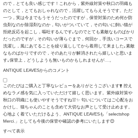
ので，とても良い感じです！これから，紫外線対策や秋口の羽織も
のとして，とてもおしゃれなので，活躍してもらえそうです。ただ
一つ，実は今までもうそうだったのですが，保管対策のため何か防
虫剤なのか除湿剤なのか，匂いがついていて，その匂いに飼い猫が
拒絶反応を起こし，嘔吐するんです｡なのでとても素敵なものばかり
だったのですが，その匂いが薄らぐまで，何回か，手洗いコースで
洗濯し，風にあてることを繰り返ししてから着用して来ました｡素敵
なものばかりですので，そのあたりが解消されたら嬉しいと思いま
す｡保管上，どうしようも無いものかもしれませんが....。
ANTIQUE LEAVESからのコメント
このたびはご購入と丁寧なレビューをありがとうございます❣️ 控え
めなラメ感を気に入っていただけて嬉しく思います。紫外線対策や
秋口の羽織にも使いやすそうですね👚✨ 匂いについてはご心配をお
かけし、猫ちゃんのことも含めて大切なお声として受け止めます。
心地よく着ていただけるよう、ANTIQUE LEAVESも「selectshop
Merci.」としても今後の保管や確認の参考にいたします😊
すべて表示