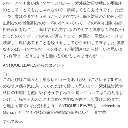
ので，とても良い感じです！これから，紫外線対策や秋口の羽織も
のとして，とてもおしゃれなので，活躍してもらえそうです。ただ
一つ，実は今までもうそうだったのですが，保管対策のため何か防
虫剤なのか除湿剤なのか，匂いがついていて，その匂いに飼い猫が
拒絶反応を起こし，嘔吐するんです｡なのでとても素敵なものばかり
だったのですが，その匂いが薄らぐまで，何回か，手洗いコースで
洗濯し，風にあてることを繰り返ししてから着用して来ました｡素敵
なものばかりですので，そのあたりが解消されたら嬉しいと思いま
す｡保管上，どうしようも無いものかもしれませんが....。
ANTIQUE LEAVESからのコメント
このたびはご購入と丁寧なレビューをありがとうございます❣️ 控え
めなラメ感を気に入っていただけて嬉しく思います。紫外線対策や
秋口の羽織にも使いやすそうですね👚✨ 匂いについてはご心配をお
かけし、猫ちゃんのことも含めて大切なお声として受け止めます。
心地よく着ていただけるよう、ANTIQUE LEAVESも「selectshop
Merci.」としても今後の保管や確認の参考にいたします😊
すべて表示