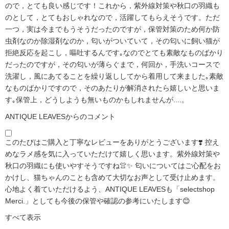
ので，とても良い感じです！これから，紫外線対策や秋口の羽織も
のとして，とてもおしゃれなので，活躍してもらえそうです。ただ
一つ，実は今までもうそうだったのですが，保管対策のため何か防
虫剤なのか除湿剤なのか，匂いがついていて，その匂いに飼い猫が
拒絶反応を起こし，嘔吐するんです｡なのでとても素敵なものばかり
だったのですが，その匂いが薄らぐまで，何回か，手洗いコースで
洗濯し，風にあてることを繰り返ししてから着用して来ました｡素敵
なものばかりですので，そのあたりが解消されたら嬉しいと思いま
す｡保管上，どうしようも無いものかもしれませんが....。
ANTIQUE LEAVESからのコメント
このたびはご購入と丁寧なレビューをありがとうございます❣️ 控え
めなラメ感を気に入っていただけて嬉しく思います。紫外線対策や
秋口の羽織にも使いやすそうですね👚✨ 匂いについてはご心配をお
かけし、猫ちゃんのことも含めて大切なお声として受け止めます。
心地よく着ていただけるよう、ANTIQUE LEAVESも「selectshop
Merci.」としても今後の保管や確認の参考にいたします😊
すべて表示