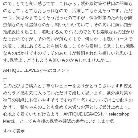
ので，とても良い感じです！これから，紫外線対策や秋口の羽織も
のとして，とてもおしゃれなので，活躍してもらえそうです。ただ
一つ，実は今までもうそうだったのですが，保管対策のため何か防
虫剤なのか除湿剤なのか，匂いがついていて，その匂いに飼い猫が
拒絶反応を起こし，嘔吐するんです｡なのでとても素敵なものばかり
だったのですが，その匂いが薄らぐまで，何回か，手洗いコースで
洗濯し，風にあてることを繰り返ししてから着用して来ました｡素敵
なものばかりですので，そのあたりが解消されたら嬉しいと思いま
す｡保管上，どうしようも無いものかもしれませんが....。
ANTIQUE LEAVESからのコメント
このたびはご購入と丁寧なレビューをありがとうございます❣️ 控え
めなラメ感を気に入っていただけて嬉しく思います。紫外線対策や
秋口の羽織にも使いやすそうですね👚✨ 匂いについてはご心配をお
かけし、猫ちゃんのことも含めて大切なお声として受け止めます。
心地よく着ていただけるよう、ANTIQUE LEAVESも「selectshop
Merci.」としても今後の保管や確認の参考にいたします😊
すべて表示