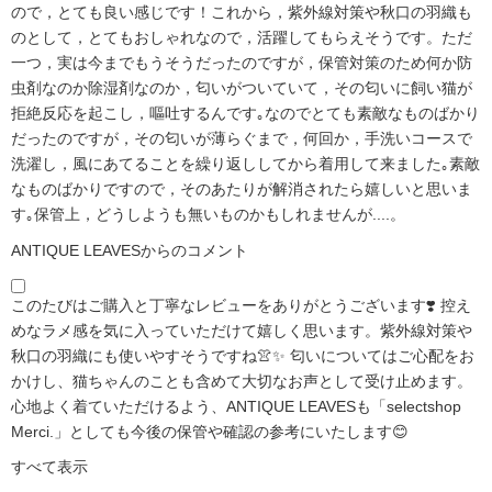
ので，とても良い感じです！これから，紫外線対策や秋口の羽織も
のとして，とてもおしゃれなので，活躍してもらえそうです。ただ
一つ，実は今までもうそうだったのですが，保管対策のため何か防
虫剤なのか除湿剤なのか，匂いがついていて，その匂いに飼い猫が
拒絶反応を起こし，嘔吐するんです｡なのでとても素敵なものばかり
だったのですが，その匂いが薄らぐまで，何回か，手洗いコースで
洗濯し，風にあてることを繰り返ししてから着用して来ました｡素敵
なものばかりですので，そのあたりが解消されたら嬉しいと思いま
す｡保管上，どうしようも無いものかもしれませんが....。
ANTIQUE LEAVESからのコメント
このたびはご購入と丁寧なレビューをありがとうございます❣️ 控え
めなラメ感を気に入っていただけて嬉しく思います。紫外線対策や
秋口の羽織にも使いやすそうですね👚✨ 匂いについてはご心配をお
かけし、猫ちゃんのことも含めて大切なお声として受け止めます。
心地よく着ていただけるよう、ANTIQUE LEAVESも「selectshop
Merci.」としても今後の保管や確認の参考にいたします😊
すべて表示