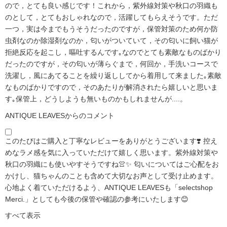
ので，とても良い感じです！これから，紫外線対策や秋口の羽織も
のとして，とてもおしゃれなので，活躍してもらえそうです。ただ
一つ，実は今までもうそうだったのですが，保管対策のため何か防
虫剤なのか除湿剤なのか，匂いがついていて，その匂いに飼い猫が
拒絶反応を起こし，嘔吐するんです｡なのでとても素敵なものばかり
だったのですが，その匂いが薄らぐまで，何回か，手洗いコースで
洗濯し，風にあてることを繰り返ししてから着用して来ました｡素敵
なものばかりですので，そのあたりが解消されたら嬉しいと思いま
す｡保管上，どうしようも無いものかもしれませんが....。
ANTIQUE LEAVESからのコメント
このたびはご購入と丁寧なレビューをありがとうございます❣️ 控え
めなラメ感を気に入っていただけて嬉しく思います。紫外線対策や
秋口の羽織にも使いやすそうですね👚✨ 匂いについてはご心配をお
かけし、猫ちゃんのことも含めて大切なお声として受け止めます。
心地よく着ていただけるよう、ANTIQUE LEAVESも「selectshop
Merci.」としても今後の保管や確認の参考にいたします😊
すべて表示