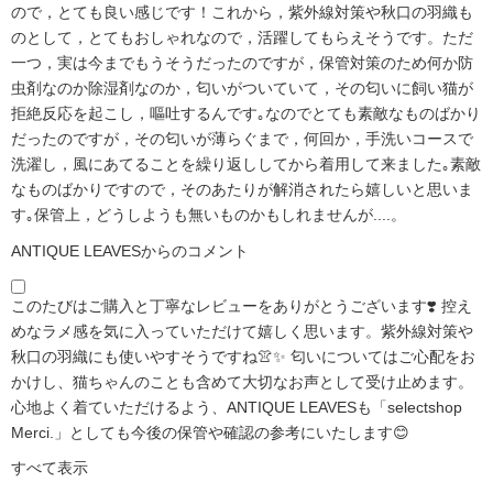
ので，とても良い感じです！これから，紫外線対策や秋口の羽織も
のとして，とてもおしゃれなので，活躍してもらえそうです。ただ
一つ，実は今までもうそうだったのですが，保管対策のため何か防
虫剤なのか除湿剤なのか，匂いがついていて，その匂いに飼い猫が
拒絶反応を起こし，嘔吐するんです｡なのでとても素敵なものばかり
だったのですが，その匂いが薄らぐまで，何回か，手洗いコースで
洗濯し，風にあてることを繰り返ししてから着用して来ました｡素敵
なものばかりですので，そのあたりが解消されたら嬉しいと思いま
す｡保管上，どうしようも無いものかもしれませんが....。
ANTIQUE LEAVESからのコメント
このたびはご購入と丁寧なレビューをありがとうございます❣️ 控え
めなラメ感を気に入っていただけて嬉しく思います。紫外線対策や
秋口の羽織にも使いやすそうですね👚✨ 匂いについてはご心配をお
かけし、猫ちゃんのことも含めて大切なお声として受け止めます。
心地よく着ていただけるよう、ANTIQUE LEAVESも「selectshop
Merci.」としても今後の保管や確認の参考にいたします😊
すべて表示