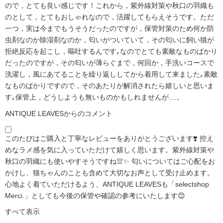
ので，とても良い感じです！これから，紫外線対策や秋口の羽織も
のとして，とてもおしゃれなので，活躍してもらえそうです。ただ
一つ，実は今までもうそうだったのですが，保管対策のため何か防
虫剤なのか除湿剤なのか，匂いがついていて，その匂いに飼い猫が
拒絶反応を起こし，嘔吐するんです｡なのでとても素敵なものばかり
だったのですが，その匂いが薄らぐまで，何回か，手洗いコースで
洗濯し，風にあてることを繰り返ししてから着用して来ました｡素敵
なものばかりですので，そのあたりが解消されたら嬉しいと思いま
す｡保管上，どうしようも無いものかもしれませんが....。
ANTIQUE LEAVESからのコメント
このたびはご購入と丁寧なレビューをありがとうございます❣️ 控え
めなラメ感を気に入っていただけて嬉しく思います。紫外線対策や
秋口の羽織にも使いやすそうですね👚✨ 匂いについてはご心配をお
かけし、猫ちゃんのことも含めて大切なお声として受け止めます。
心地よく着ていただけるよう、ANTIQUE LEAVESも「selectshop
Merci.」としても今後の保管や確認の参考にいたします😊
すべて表示