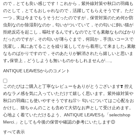
ので，とても良い感じです！これから，紫外線対策や秋口の羽織も
のとして，とてもおしゃれなので，活躍してもらえそうです。ただ
一つ，実は今までもうそうだったのですが，保管対策のため何か防
虫剤なのか除湿剤なのか，匂いがついていて，その匂いに飼い猫が
拒絶反応を起こし，嘔吐するんです｡なのでとても素敵なものばかり
だったのですが，その匂いが薄らぐまで，何回か，手洗いコースで
洗濯し，風にあてることを繰り返ししてから着用して来ました｡素敵
なものばかりですので，そのあたりが解消されたら嬉しいと思いま
す｡保管上，どうしようも無いものかもしれませんが....。
ANTIQUE LEAVESからのコメント
このたびはご購入と丁寧なレビューをありがとうございます❣️ 控え
めなラメ感を気に入っていただけて嬉しく思います。紫外線対策や
秋口の羽織にも使いやすそうですね👚✨ 匂いについてはご心配をお
かけし、猫ちゃんのことも含めて大切なお声として受け止めます。
心地よく着ていただけるよう、ANTIQUE LEAVESも「selectshop
Merci.」としても今後の保管や確認の参考にいたします😊
すべて表示