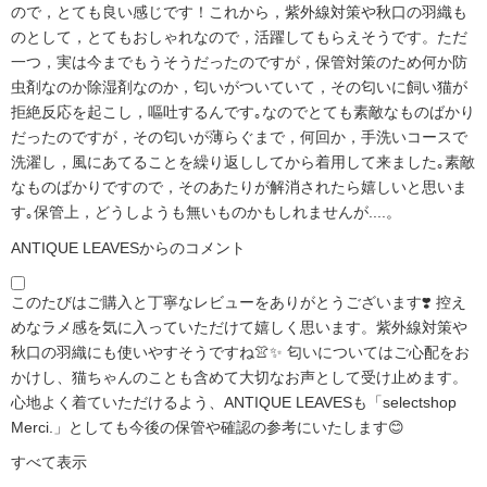
ので，とても良い感じです！これから，紫外線対策や秋口の羽織も
のとして，とてもおしゃれなので，活躍してもらえそうです。ただ
一つ，実は今までもうそうだったのですが，保管対策のため何か防
虫剤なのか除湿剤なのか，匂いがついていて，その匂いに飼い猫が
拒絶反応を起こし，嘔吐するんです｡なのでとても素敵なものばかり
だったのですが，その匂いが薄らぐまで，何回か，手洗いコースで
洗濯し，風にあてることを繰り返ししてから着用して来ました｡素敵
なものばかりですので，そのあたりが解消されたら嬉しいと思いま
す｡保管上，どうしようも無いものかもしれませんが....。
ANTIQUE LEAVESからのコメント
このたびはご購入と丁寧なレビューをありがとうございます❣️ 控え
めなラメ感を気に入っていただけて嬉しく思います。紫外線対策や
秋口の羽織にも使いやすそうですね👚✨ 匂いについてはご心配をお
かけし、猫ちゃんのことも含めて大切なお声として受け止めます。
心地よく着ていただけるよう、ANTIQUE LEAVESも「selectshop
Merci.」としても今後の保管や確認の参考にいたします😊
すべて表示