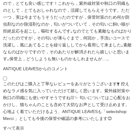
ので，とても良い感じです！これから，紫外線対策や秋口の羽織も
のとして，とてもおしゃれなので，活躍してもらえそうです。ただ
一つ，実は今までもうそうだったのですが，保管対策のため何か防
虫剤なのか除湿剤なのか，匂いがついていて，その匂いに飼い猫が
拒絶反応を起こし，嘔吐するんです｡なのでとても素敵なものばかり
だったのですが，その匂いが薄らぐまで，何回か，手洗いコースで
洗濯し，風にあてることを繰り返ししてから着用して来ました｡素敵
なものばかりですので，そのあたりが解消されたら嬉しいと思いま
す｡保管上，どうしようも無いものかもしれませんが....。
ANTIQUE LEAVESからのコメント
このたびはご購入と丁寧なレビューをありがとうございます❣️ 控え
めなラメ感を気に入っていただけて嬉しく思います。紫外線対策や
秋口の羽織にも使いやすそうですね👚✨ 匂いについてはご心配をお
かけし、猫ちゃんのことも含めて大切なお声として受け止めます。
心地よく着ていただけるよう、ANTIQUE LEAVESも「selectshop
Merci.」としても今後の保管や確認の参考にいたします😊
すべて表示