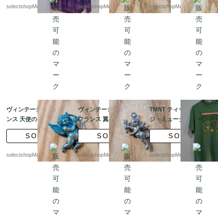
selectshopMerci.
selectshopMerci.
selectshopMerci.
コットン
ーグ リング デッドスト
ック USA
ヴィンテージ レア フラ
ヴィンテージ チャーム
TMNT ティーンエイ
ンス 天使のブローチ
フランス 翼のある天使
ジ・ミュータント・ニ
ブルーがかった メタ
シルバー メッキ 打ち出
ンジャ・タートルズ ニ
SOLD
SOLD
SOLD
ル 翼 アールヌーボ
し アール ヌーボー ペ
コロデオン Mサイズ
ー
ンダントトップ
Tシャツ グリーン
selectshopMerci.
selectshopMerci.
selectshopMerci.