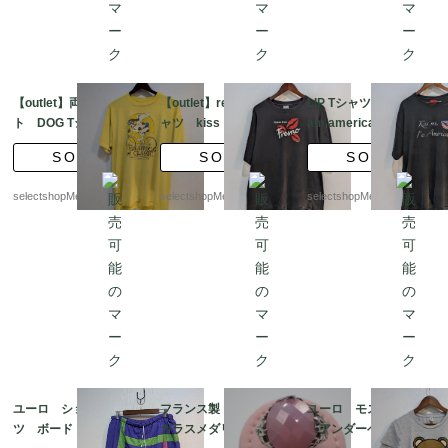
【outlet】両面プリン
【outlet】red LIP Tシ
LIP Tシャツ kiss me I
ト DOG Tシャツ イ
ャツ kiss ブラック
am american cottonブ
エロー XLサイズ U
XLサイズ USA プリ
ラック XLサイズ U
SOLD
SOLD
SOLD
SA 1989 SCREEN ST
ント MEXICO製 DELT
SA プリント MEXICO
ARS BEST
A
製
selectshopMerci.
selectshopMerci.
selectshopMerci.
ユーロ ショートパン
フランス製 ピンクの
ユーロ モスキーノ
ツ ボード ショー
ガラスメダリオンと92
「アンダーベア」グラ