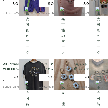
ツ パープル ピン
5シルバーリング SIL
フィックTシャツ レデ
SOLD
SOLD
SOLD
ク ポケット
VER925
ィース S サイズ グレ
ー MOSCHINO bea
selectshopMerci.
selectshop Merci.
selectshopMerci.
r
Air Jordan For The Lo
ユーロ アシンメトリ
5点セット フランス雑
ve of The Game ブラ
ー ピアス フレンチ
貨 フレンチキーホルダ
ック tシャツ-メンズ lar
フックタイプ フラワ
ー ヴィンテージ ven
SOLD
SOLD
SOLD
ge ナイキ
ー ゴールドトーン
dome
ビーズ
selectshop Merci.
selectshop Merci.
selectshop Merci.