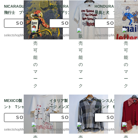
NICARAGUA製 宇宙
HONDURAS製 テキ
HONDURAS製 郵便
飛行士 プリント Tシ
ーラ プリント Tシャ
局員と犬 プリント T
ャツ Mサイズ ブ
ツ Mサイズ fruit of t
シャツ Mサイズ GIL
SOLD
SOLD
SOLD
ルー コットン ポリ
he loom ホワイト
DAN グレー
エステル
グレー 霜降り
selectshopMerci.
selectshopMerci.
selectshopMerci.
MEXICO製 両面プリ
イタリア製 ヴィンテ
フランス人デザイナー
ント Tシャツ ホワイ
ージ メンズ フランネ
ブランド 特大ポケッ
ト 丈長め 牛 ハー
ル シャツ グレー チェ
ト付き アシンメトリ
SOLD
SOLD
SOLD
ト ホワイト Lサイズ
ック柄
ー ジャケット 赤 L
程度 one size
サイズ
selectshopMerci.
selectshopMerci.
selectshopMerci.