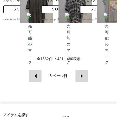
ルシャツ ボタン L チェ
Lサイズ GREC NOR
ー ピンク Sサイズ
ック スワール メンズ
MAN アブストラクトプ
程度 ドット 靴柄
SOLD
SOLD
SOLD
半袖 サークル ブラウ
リント ブラック スペ
ン
アボタン1付 コットン
selectshopMerci.
selectshop Merci.
selectshop Merci.
全
1362
件中
421 - 480
表示
8
ページ目
アイテムを探す