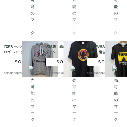
Y2Kリーボックビッグ
USA製 絵画のような
HONDURAS製 WAR
ロゴ パーカー - Sサイ
プリント アロハ チ
NING 警告プリント
ズ-Mサイズ グレー
ャレンジ Tシャツ
STUPID Tシャツ
SOLD
SOLD
SOLD
フード reebok ユー
XLサイズ ブラック
Mサイズ ブラウン
ロ直輸入
コットン ポリエステ
コットン
selectshopMerci.
selectshopMerci.
selectshopMerci.
ル