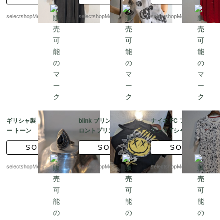
ン Tシャツ
ル レア コットン
E 半袖トップス、サイ
シルク 大判
ズ M程度 34 半袖シ
selectshopMerci.
selectshopMerci.
selectshopMerci.
ャツ ギャザー サイ
ドスリット
ギリシャ製 シルバ
blink ブリンク 182 フ
ナイキ FC フランス プ
ー トーン リング コ
ロントプリント Tシャ
リント Tシャツ ブロッ
スチュームリング 10
ツ メンズ Mサイズ GI
クコア 記載S(サイズ感
SOLD
SOLD
SOLD
号 スチールリング v
LDAN HONDURAS
MーLサイズ）NIKE 速
intage ブラック
製 コットン バンドT
乾 DRY FIT 鶏
selectshopMerci.
selectshopMerci.
selectshopMerci.
シャツ ブラック