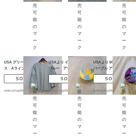
USA グリーン ブラウ
USAより イエロー
USAより 90s ピンク
ス Aライン ６－７
ブルー アート 渦巻き
パープル アクア アート
部袖 フリル袖 Sサ
ドット ルーサイト リ
渦巻き ルーサイト リン
SOLD
SOLD
SOLD
イズ(計測Lサイズ ス
ング、ステートメント
グ、ステートメント リ
トライプ
リング 見事なリング
ング デッドストッ
selectshopMerci.
selectshopMerci.
selectshopMerci.
水玉
ク 見事なヴォーグ リ
ング -