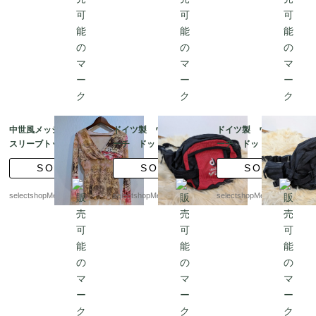
中世風メッシュロング
ドイツ製 ウエストポ
ドイツ製 ウエストポ
スリーブトップス ピン
ーチ ドット柄 Deuter
ーチ ドット柄 Deuter
ク ベージュユーロ C
Bum Tasche Transpor
Bum Tasche Transpor
SOLD
SOLD
SOLD
&A 42
t Hänkel Tasche gebra
t Hänkel Tasche gebra
uchte Trage red 赤
uchte Trage ブラッ
selectshopMerci.
selectshopMerci.
selectshopMerci.
ク