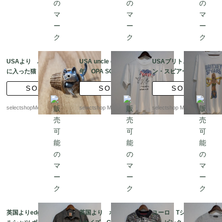
USAより バスケット
USA uncle duke 88
USAブリトニー・ジー
に入った猫 ブロー
年 OPA SCREEN ST
ン・スピアーズ（Britn
チ ゴールドトーンの
ARS BEST コットン
ey Jean Spears ホワ
SOLD
SOLD
SOLD
金属 エナメル
ポリ ホワイト Tシャ
イト Tシャツ XLサ
ツ
イズ 蛇 コットン
selectshopMerci.
selectshop Merci.
selectshop Merci.
英国よりedge カジュア
英国より ポロシャツ
ユーロ Tシャツ グレ