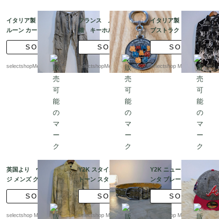
イタリア製 RaRe バ
フランス メタル
イタリア製 メンズ ア
ルーン カーゴ リネン
猫 キーホルダー 合
ブストラクトパターン
パンツ Y2K デッドス
金 cat カラフル vin
シャツ Lサイズ ブラ
SOLD
SOLD
SOLD
トック
tage 雑貨
ック ビスコース
selectshopMerci.
selectshopMerci.
selectshop Merci.
英国より ヴィンテー
Y2K スタイル ラインス
Y2K ニューエラ アトラ
ジ メンズ グラフィック
トーン スタッズ スター
ンタ ブレーブス MLB
シャツ M程度 イエロ
ベルト レザー ブラウ
キャップ - 7 3/8 cap 帽
SOLD
SOLD
SOLD
ー 胸ポケット
ン ユーロ直輸入
子 厚手 コットン ユ
ーロ直輸入 NEW ER
selectshop Merci.
selectshop Merci.
selectshop Merci.
A