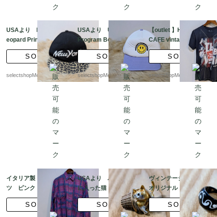
USAより New York L
USAより University
【outlet 】Hard Rock
eopard Print Hat Adju
Program Board Truck
CAFE vintage Tシャ
stable Baseball cap 帽
er Ball Cap The Game
ツ made in HONDUR
SOLD
SOLD
SOLD
子 ブラック レオパ
帽子 スマイル ホワ
AS Sサイズ 紺色 Th
ード アジャスタブル
イト パープル アジ
e Who
selectshopMerci.
selectshopMerci.
selectshopMerci.
ャスタブル
イタリア製 長袖シャ
USAより バスケット
ヴィンテージ 90 年代
ツ ピンク ブルーパー
に入った猫 ブロー
オリジナル ブラック ホ
プル ブラック ブラ
チ ゴールドトーンの
ワイト バブル リング、
SOLD
SOLD
SOLD
ウン タータンチェッ
金属 エナメル ゴール
LUCITE ステートメン
ク Lサイズ mens
ド イエロー
ト リング、見事なヴォ