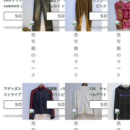
LRG デッドストック d
英国より ペグドコー
ポップコーン ブラウ
eadstock ジーンズ - W
デュロイ トラウザーズ
ス ピンク 花柄 lad
32 L32 サイズ パンツ
W32 L28 ブラウン エラ
ys Mサイズ 程度 ノ
SOLD
SOLD
SOLD
ボトムス ブラウン ユ
スタン パンツ
ースリーブ 花柄 プリ
ーロ直輸入 タグ付
ーツ
selectshopMerci.
selectshopMerci.
selectshopMerci.
アディダス addidas 3
英国製 バレリーナ コ
Y2K チャンピオン ス
ストライプ トラックジ
ア オリンピック ジャケ
ペルアウト パーカー -
ャケット スポーツ ネイ
ット トラック ジャケッ
Mサイズ程度 ユーロ
SOLD
SOLD
SOLD
ビー レッド サイド ポ
ト 90 年代 - 80 年代 ヴ
直輸入 ブラック フ
ケット スナップボタ
ィンテージ コケット W
ード総柄 Champion
selectshopMerci.
selectshopMerci.
selectshopMerci.
ン ユーロ直輸入
ジップ