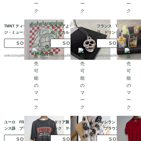
TMNT ティーンエイ
イタリアより メタ
フランス 可愛い 食
ジ・ミュータント・ニ
ル スカル ペンダン
品 ドリンク 6個セッ
ンジャ・タートルズ ニ
ト ネックレス、ヴィ
ト vintage ピンズ
SOLD
SOLD
SOLD
コロデオン ピッツェリ
ンテージ80年代のデッ
ピンバッジ
ア NYC Lサイズ Tシ
ドストック、コレクタ
selectshopMerci.
selectshopMerci.
selectshopMerci.
ャツ
ー
ユーロ FRAGILE フラ
イタリア製 デッドス
フィンランド 赤い水
ンス語 ブラック グ
トック テーブルクロ
玉 ブラウス、胸元デ
レー Lサイズ コット
ス スカーフ スカ
ィテール、FINN-FLAR
SOLD
SOLD
SOLD