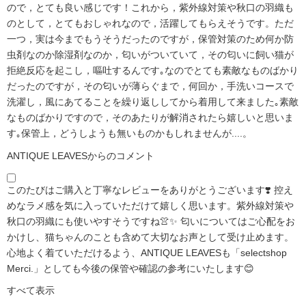
ので，とても良い感じです！これから，紫外線対策や秋口の羽織も
のとして，とてもおしゃれなので，活躍してもらえそうです。ただ
一つ，実は今までもうそうだったのですが，保管対策のため何か防
虫剤なのか除湿剤なのか，匂いがついていて，その匂いに飼い猫が
拒絶反応を起こし，嘔吐するんです｡なのでとても素敵なものばかり
だったのですが，その匂いが薄らぐまで，何回か，手洗いコースで
洗濯し，風にあてることを繰り返ししてから着用して来ました｡素敵
なものばかりですので，そのあたりが解消されたら嬉しいと思いま
す｡保管上，どうしようも無いものかもしれませんが....。
ANTIQUE LEAVESからのコメント
このたびはご購入と丁寧なレビューをありがとうございます❣️ 控え
めなラメ感を気に入っていただけて嬉しく思います。紫外線対策や
秋口の羽織にも使いやすそうですね👚✨ 匂いについてはご心配をお
かけし、猫ちゃんのことも含めて大切なお声として受け止めます。
心地よく着ていただけるよう、ANTIQUE LEAVESも「selectshop
Merci.」としても今後の保管や確認の参考にいたします😊
すべて表示