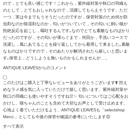
ので，とても良い感じです！これから，紫外線対策や秋口の羽織も
のとして，とてもおしゃれなので，活躍してもらえそうです。ただ
一つ，実は今までもうそうだったのですが，保管対策のため何か防
虫剤なのか除湿剤なのか，匂いがついていて，その匂いに飼い猫が
拒絶反応を起こし，嘔吐するんです｡なのでとても素敵なものばかり
だったのですが，その匂いが薄らぐまで，何回か，手洗いコースで
洗濯し，風にあてることを繰り返ししてから着用して来ました｡素敵
なものばかりですので，そのあたりが解消されたら嬉しいと思いま
す｡保管上，どうしようも無いものかもしれませんが....。
ANTIQUE LEAVESからのコメント
このたびはご購入と丁寧なレビューをありがとうございます❣️ 控え
めなラメ感を気に入っていただけて嬉しく思います。紫外線対策や
秋口の羽織にも使いやすそうですね👚✨ 匂いについてはご心配をお
かけし、猫ちゃんのことも含めて大切なお声として受け止めます。
心地よく着ていただけるよう、ANTIQUE LEAVESも「selectshop
Merci.」としても今後の保管や確認の参考にいたします😊
すべて表示