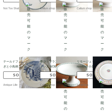
イ コンポート
ト皿 bonaparte 磁器 ア
ート皿 RUBAN 磁器 ア
ンティーク ヴィンテー
ンティーク ヴィンテー
Not Too Shabby
Callum shop
Callum shop
ジ_230214
ジ_230214
テールドフェールうさ
希少！フランス サルグ
リモージュ Charles Ah
ぎと小鳥柄コンポート
ミンヌ NOBILIS 白磁コ
remfeldt 小花ブーケの
ンポティエ 21.5cm U＆
プレート Limoges
SOLD
SOLD
SOLD
C SARREGUEMINES
コンポート皿 アンティ
Antique Lille
Callum shop
soracoya
ーク_220715