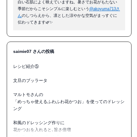
白い石肌によく映えていますね。暑さでお花がもたない
#花を楽しむ暮らし
季節だからこそシンプルに楽しむという
@akoyuma713さ
ん
のしつらえから、凛とした涼やかな空気がまっすぐに
伝わってきます🌿✨
saimie07 さんの投稿
レシピ紹介⑤

文旦のブッラータ

マルトモさんの

「めっちゃ使えるふわふわ花かつお」を使ってのドレッシ
ング

和風のドレッシング作りに

花かつおを入れると､旨さ倍増

ブッラータチーズにも合います。
