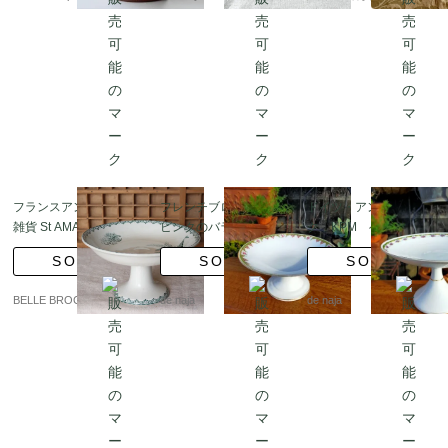
アンティーク_250503 i
皿）
g4436
フランスアンティーク
フレンチブロカント
ドイツ・アンティー
雑貨 St AMAND コンポ
ピンクのバラが縁取る
ク KPM ベルリン
ート皿 MUGUET
可憐なコンポート [tk-4
パンジーのコンポート
SOLD
SOLD
SOLD
7/na-l20]
[k-52/na-l20]
BELLE BROCANTE
de naja
de naja