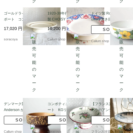
ゴールドラインのコン
1920-30年代 フランス
ドイツ製 Rosenthal Th
ポート コンポティ
製 CHOISY LE ROI コ
omas 大き目ボウル サ
エ アイボリー シン
ンポティエ 22cm ショ
ラダボウル ローゼンタ
17,020
円
10,200
円
SOLD
プルデザイン Villeroy
ワジールロワ コンポー
ール トーマス Scandic
& Boch 12twcy12
ト皿 白磁器 アンティー
Flowers 食器 陶器 ヴィ
soracoya
Callum shop
Callum shop
ク
ンテージ アンティーク
_it4197
デンマーク製 Michael
コンポティエ コンポ
【フランス直輸入】野
Anderson かわいいウ
ート KGリュネヴィ
バラのアンティークな
サギのレリーフ 脚付き
ル Luneville 12twdz1
雰囲気が素敵 サンタマ
SOLD
SOLD
SOLD
ボウル Marianne Starc
ン製 マリールイーズ コ
k ミケルアナセン 北欧
ンポティエ（脚付き
Callum shop
soracoya
フランス雑貨chouchou