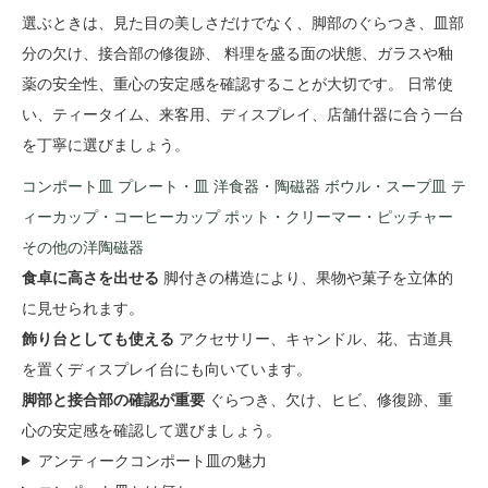
選ぶときは、見た目の美しさだけでなく、脚部のぐらつき、皿部
分の欠け、接合部の修復跡、 料理を盛る面の状態、ガラスや釉
薬の安全性、重心の安定感を確認することが大切です。 日常使
い、ティータイム、来客用、ディスプレイ、店舗什器に合う一台
を丁寧に選びましょう。
コンポート皿
プレート・皿
洋食器・陶磁器
ボウル・スープ皿
テ
ィーカップ・コーヒーカップ
ポット・クリーマー・ピッチャー
その他の洋陶磁器
食卓に高さを出せる
脚付きの構造により、果物や菓子を立体的
に見せられます。
飾り台としても使える
アクセサリー、キャンドル、花、古道具
を置くディスプレイ台にも向いています。
脚部と接合部の確認が重要
ぐらつき、欠け、ヒビ、修復跡、重
心の安定感を確認して選びましょう。
アンティークコンポート皿の魅力