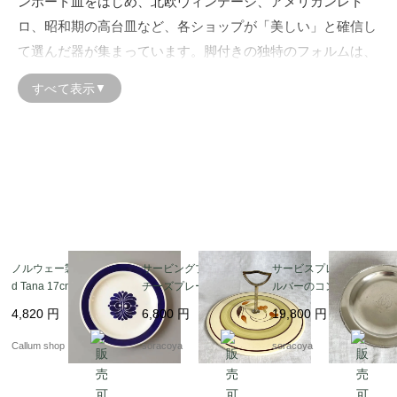
ンポート皿をはじめ、北欧ヴィンテージ、アメリカンレト
ロ、昭和期の高台皿など、各ショップが「美しい」と確信し
て選んだ器が集まっています。脚付きの独特のフォルムは、
どの時代のコンポート皿にも共通する魅力で、食卓に高さと
すべて表示
▼
奥行きを生み、ひとつ置くだけで空間の主役になる存在で
す。
コンポート皿には、フルーツや焼菓子を盛るための王道サイ
ズから、アクセサリー・植物を飾る小ぶりのスタンドまで、
多様な形があります。掲載にあたっては、各バイヤーが脚部
の安定性や高台の造形、装飾の状態を丁寧に確認し、日常に
安心して取り入れられるものだけを選定しています。アンテ
ノルウェー製 Egersun
サービングプレート
サービスプレート シ
ィーク初心者の方にも使いやすいラインナップが揃っていま
d Tana 17cm プレート
チーズプレート オー
ルバーのコンポティ
お皿 エーゲルスン タナ
ドブルトレー ハンド
エ フルーツコンポー
す。
4,820
円
6,800
円
19,800
円
北欧 食器 ヴィンテージ
ル付き 12twen7
ト 脚付きプレート
アンティーク_it4580
リュバン 12twdu21
魅力はデザインだけにとどまりません。光を受けて輝くプレ
Callum shop
soracoya
soracoya
スガラス、磁器ならではの透明感、陶器の温かみ、金彩や転
写プリント、レリーフ模様など、どのコンポート皿にも“時