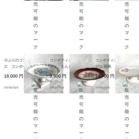
小ぶりのコンポティ
コンポティエ リモー
コンポティエ リモー
エ コンポート 青花
ジュ えんじフレーム
ジュ 花柄 脚付きコン
咲き乱れ リモージ
花ブーケ ゴールドレ
ポート Limoges 12tw
18,000
円
9,900
円
14,700
円
ュ Limoges Authentiq
ース コンポート 19tw
cv7
ue 12twdf16
d4
soracoya
soracoya
soracoya