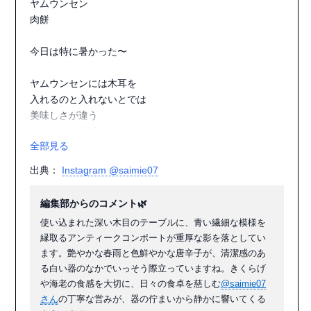
ヤムウンセン

#アンティークのある暮らし

肉餅

#穏やかな暮らし

#日々の暮らし

今日は特に暑かった〜

#丁寧な暮らし
ヤムウンセンには木耳を

入れるのと入れないとでは

美味しさが違う

こりこりの食感

全部見る
そして海老の茹で加減も

出典：
Instagram @saimie07
ぷりぷりの食感

編集部からのコメント🌿
それから肉餅

使い込まれた深い木目のテーブルに、青い繊細な模様を
ウー・ウェンさんの

縁取るアンティークコンポートが重厚な影を落としてい
小麦粉の料理本は

ます。艶やかな春雨と色鮮やかな唐辛子が、清潔感のあ
我が家で大活躍

る白い器のなかでいっそう際立っていますね。きくらげ
や海老の食感を大切に、日々の食卓を慈しむ
@saimie07
#アンティーク

さん
の丁寧な営みが、器の佇まいから静かに響いてくる
#コンポート
