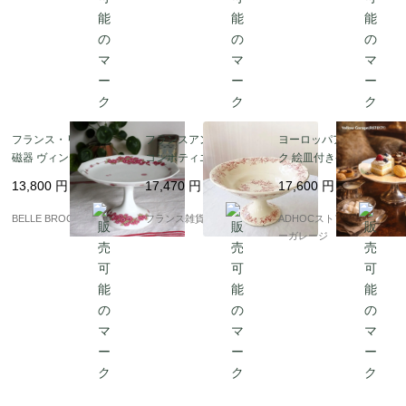
代が刻んだ味わい”があります。朝のフルーツ、ティータイ
ムのケーキ、インテリアとして飾るだけでも、日々の景色が
そっと豊かになります。
本ページでは、アンティークモールならではの選定基準で集
めた、個性豊かなコンポート皿をご紹介します。暮らしの中
フランス・リモージュ
フランスアンティーク
ヨーロッパアンティー
で長く寄り添う、とっておきの一枚をお探しください。
磁器 ヴィンテージ コン
コンポティエ｜ロンシ
ク 絵皿付きケーキスタ
ポティエ / 12角形の高
ャン「LONGCHAMP」
ンド ? 可憐な情景を映
13,800
円
17,470
円
17,600
円
台皿 ピンクの花模様 Li
アンティーク陶磁器｜1
す、ティータイムのた
moges Unique｜フラ
9世紀末～20世紀初頭
めの小さな舞台 ?
BELLE BROCANTE
フランス雑貨chouchou
ADHOCストア・イエロ
ンス発送（到着まで2-3
ーガレージ
週間）