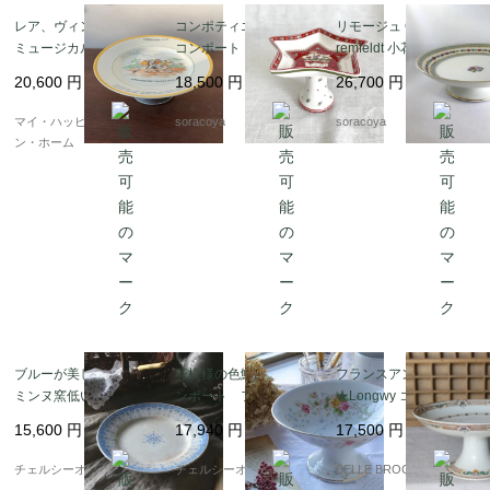
レア、ヴィンテージ、
コンポティエ 小さな
リモージュ Charles Ah
ミュージカル・ケーキ
コンポート ビレロイ＆
remfeldt 小花ブーケの
スタンド「ワイディコ
ボッホ ノエル クリ
コンポティエ Limoges
20,600
円
18,500
円
26,700
円
ム・フェア」 イギリス
スマスプレート villeroy
コンポート 15TWf12
民謡｜1930年代｜イギ
& Boch 17otc3
マイ・ハッピー・ロンド
soracoya
soracoya
リス発送（到着まで1-2
ン・ホーム
週間）
ブルーが美しいサルグ
花模様の色鮮やかなコ
フランスアンティーク
ミンヌ窯低いコンポテ
ンポート フランスア
★Longwy コンポート
ィエ（皿） フランス
ンティーク食器 花
皿 コンポティエ｜フラ
15,600
円
17,940
円
17,500
円
アンティーク食器
器 陶器
ンス発送（到着まで2-3
週間）
チェルシーオールド
チェルシーオールド
BELLE BROCANTE