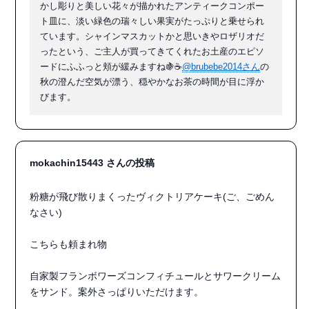
かし彫りと美しい花々が描かれたアンティークコンポー
ト皿に、淡い緑色の瑞々しい果実がたっぷりと乗せられ
ています。シャインマスカットかと思いきやロザリオだ
ったという、ご主人が買ってきてくれたお土産のエピソ
ードにふふっと頬が緩みますね🍇☕️
@brubebe2014さん
の
秋の澄んだ空気が漂う、穏やかなお茶の時間が目に浮か
びます。
mokachin15443 さんの投稿
粉糖が飛び散りまくったヴィクトリアケーキ(ご、ごめん
なさい)

こちらも頼まれ物

自家製フランボワーズコンフィチュールとサワークリーム
をサンド。案外さっぱりいただけます。
