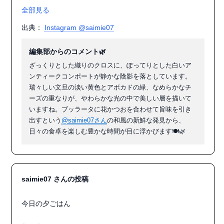
全部見る
詳しいレシピは

出典：
Instagram @saimie07
↓↓↓↓↓↓

@prebushi_marutomo にて

編集部からのコメント🌿
良かったら覗いてみてくださいね。

ざっくりとした織りのクロスに、ぽってりとした白いア
ンティークコンポートが静かな陰影を落としています。
#マルトモ

瑞々しい文旦の淡い黄色とアボカドの緑、なめらかなチ
#愛媛の花かつお

ーズの重なりが、やわらかな光の中で美しい層を描いて
#めっちゃ使えるふわふわ花かつお

いますね。ブッラータに花かつおを合わせて旨味を引き
#文旦のブッラータ

出すという
@saimie07さん
の和風の新鮮な発見から、
#文旦

日々の食卓を楽しむ豊かな時間が目に浮かびます🍽️🌿
#ブッラータチーズ

#レシピ紹介

#料理

#PR

saimie07 さんの投稿
#アンティーク

#コンポート

今日の夕ごはん

#おうちごはん

#お家ごはん
