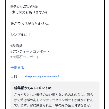
最近のお花の記録

(少し前のもありますが)

暑さでお花がもちません。

シンプルに！

#秋海棠

#アンティークコンポート

#大理石コンポート

#ハスノハカズラ

全部見る
#和田麻美子

#坂井直樹

出典：
Instagram @akoyuma713
#掛け花　好き

#桔梗

編集部からのコメント🌿
#白磁大鉢

ざっくりとした表情の白い壁と深い色の木の台に、滑ら
#リョウブ

かで透け感のあるアンティークコンポートが静かに佇ん
#花のある暮らし

でいます。縁に乗せられた一枚の緑の葉と可憐な蕾が、
#花を楽しむ
