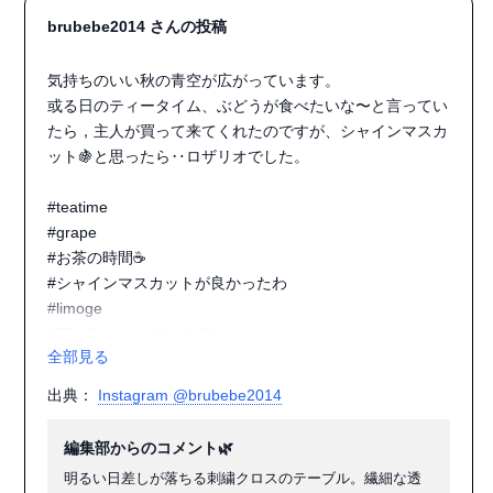
brubebe2014 さんの投稿
気持ちのいい秋の青空が広がっています。

或る日のティータイム、ぶどうが食べたいな〜と言ってい
たら，主人が買って来てくれたのですが、シャインマスカ
ット🍇と思ったら‥ロザリオでした。

#teatime

#grape

#お茶の時間☕️

#シャインマスカットが良かったわ

#limoge

#アンティークドレスデン

全部見る
#アンティークコンポート

#ティータイム
出典：
Instagram @brubebe2014
編集部からのコメント🌿
明るい日差しが落ちる刺繍クロスのテーブル。繊細な透