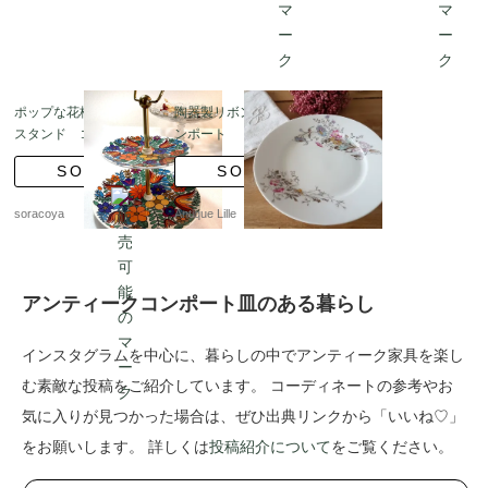
ポップな花柄のケーキ
陶器製リボンと花柄コ
スタンド コンポー
ンポート
ト 西ドイツ製
SOLD
SOLD
soracoya
Antique Lille
アンティークコンポート皿のある暮らし
インスタグラムを中心に、暮らしの中でアンティーク家具を楽し
む素敵な投稿をご紹介しています。 コーディネートの参考やお
気に入りが見つかった場合は、ぜひ出典リンクから「いいね♡」
をお願いします。 詳しくは
投稿紹介について
をご覧ください。