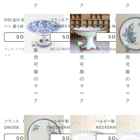
印判 染付 高杯 コンポ
フランスアンティーク
フランス STE AMAN
ート 盛り鉢 飾り鉢 ア
ORCHIES NORD コン
DINOISE MARGOT
ンティーク ヴィンテー
ポート皿｜フランス発
お花模様のコンポート
SOLD
SOLD
SOLD
ジ（人物・美人・花）
送（到着まで2-3週間）
アンティークブルーパロ
BELLE BROCANTE
Not Too Shabby
ット
フランス STE AMAN
ベルギー製 BOCH FRE
ベルギー製 BOCH FRE
DINOISE LOUIS XV
RES KERAMIS コンポ
RES KERAMIS コンポ
フラワー バタフラ
ティエ 22cm コンポー
ティエ 21.5cm コンポ
SOLD
SOLD
SOLD