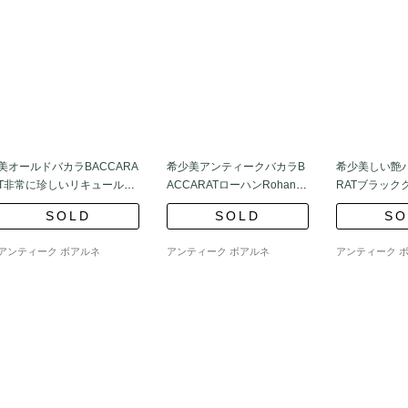
美オールドバカラBACCARA
希少美アンティークバカラB
希少美しい艶バ
T非常に珍しいリキュールサ
ACCARATローハンRohanカ
RATブラック
ービスセット
ラフェとグラス7個
ョルジュ シュ
SOLD
SOLD
SO
アンティーク ボアルネ
アンティーク ボアルネ
アンティーク 