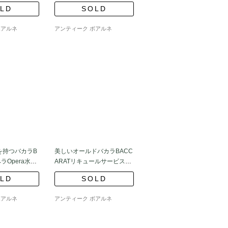
＊
ラス8個 ホクシャ
LD
SOLD
ボアルネ
アンティーク ボアルネ
を持つバカラB
美しいオールドバカラBACC
ペラOpera水用
ARATリキュールサービスセ
ンにも
ット ルビーの指輪
LD
SOLD
ボアルネ
アンティーク ボアルネ