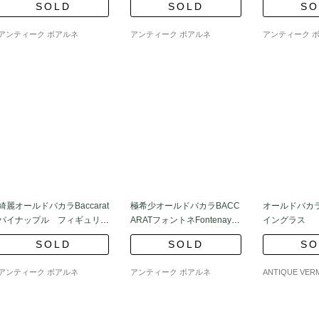
SOLD
SOLD
SO
アンティーク ボアルネ
アンティーク ボアルネ
アンティーク 
綺麗オールドバカラBaccarat
極希少オールドバカラBACC
オールドバカラ "パリ" 
パイナップル フィギュリン
ARATフォントネFontenay花
イングラス
★珍しいバカラ作品
瓶クリスタル特大
SOLD
SOLD
SO
アンティーク ボアルネ
アンティーク ボアルネ
ANTIQUE VER