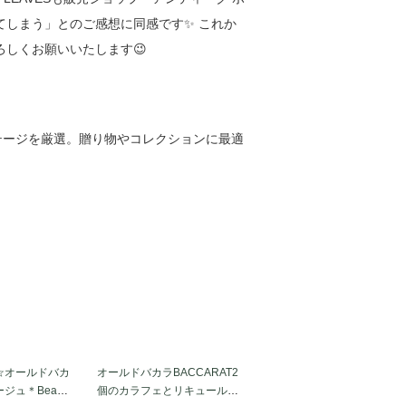
れてしまう」とのご感想に同感です✨ これか
ろしくお願いいたします😉
テージを厳選。贈り物やコレクションに最適
☆オールドバカ
オールドバカラBACCARAT2
ボージュ＊Beauj
個のカラフェとリキュールグ