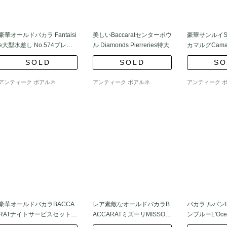
豪華オールドバカラ Fantaisi
美しいBaccaratセンターボウ
豪華サンルイSAI
e大型水差し No.574プレー
ル Diamonds Pierreries特大
カマルグCama
ンボトム
ングラス6客
SOLD
SOLD
SO
アンティーク ボアルネ
アンティーク ボアルネ
アンティーク 
豪華オールドバカラBACCA
レア素敵なオールドバカラB
バカラ ルバンL
RATナイトサービスセット
ACCARATミズーリMISSOU
ンブルーL'Ocea
(ジャポニズム) 日本様式
RIピッチャー水差し
コーン レア