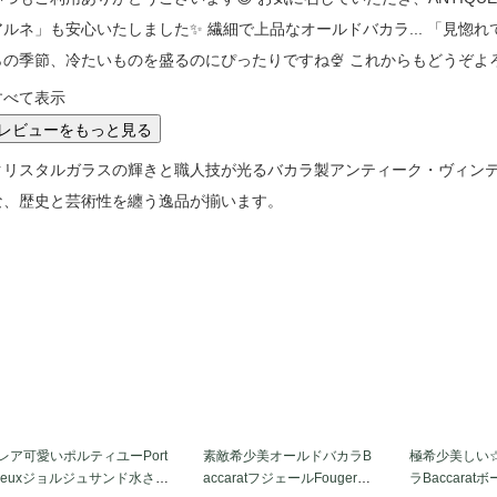
アルネ」も安心いたしました✨ 繊細で上品なオールドバカラ... 「見惚
らの季節、冷たいものを盛るのにぴったりですね🍨 これからもどうぞよ
すべて表示
レビューをもっと見る
クリスタルガラスの輝きと職人技が光るバカラ製アンティーク・ヴィン
な、歴史と芸術性を纏う逸品が揃います。
レア可愛いポルティユーPort
素敵希少美オールドバカラB
極希少美しい
ieuxジョルジュサンド水さし
accaratフジェールFougere
ラBaccarat