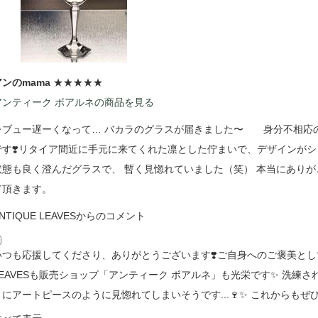
アンのmama
★★★★★
アンティーク ボアルネの商品を見る
レブュー遅ーくなって… バカラのグラスが届きました〜 身分不相応の
です❣️リタイア間近に手元に来てくれた凛とした佇まいで、デザインがシ
状態も良く澄んだグラスで、 暫く見惚れていました（笑） 本当にあり
て頂きます。
NTIQUE LEAVESからのコメント
いつも応援してくださり、ありがとうございます❣️ご自身へのご褒美として
LEAVESも販売ショップ「アンティーク ボアルネ」も光栄です✨ 洗練
うにアートピースのように見惚れてしまいそうです...🍷✨ これからもぜ