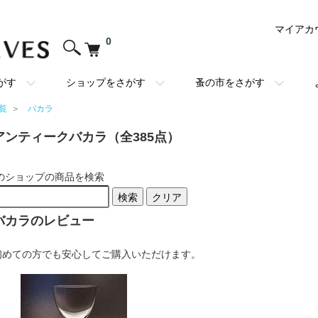
マイアカ
0
がす
ショップをさがす
蚤の市をさがす
覧
＞
バカラ
アンティークバカラ（全385点）
のショップの商品を検索
検索
クリア
バカラのレビュー
初めての方でも安心してご購入いただけます。