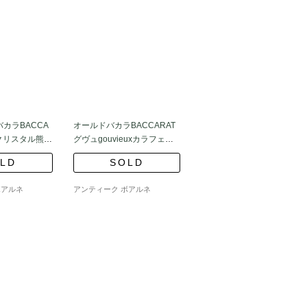
カラBACCA
オールドバカラBACCARAT
クリスタル熊ジ
グヴュgouvieuxカラフェと
ヴァリエ作
ショットグラス6個
LD
SOLD
ボアルネ
アンティーク ボアルネ