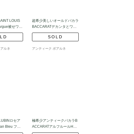
NT LOUIS
超希少美しいオールドバカラ
rgue被せワイ
BACCARATデカンタとワイ
ングラス5個Bilbao
LD
SOLD
ボアルネ
アンティーク ボアルネ
UBINロセア
極希少アンティークバカラB
n Bleu フラ
ACCARATアルフルールHarfl
eurゴブレット