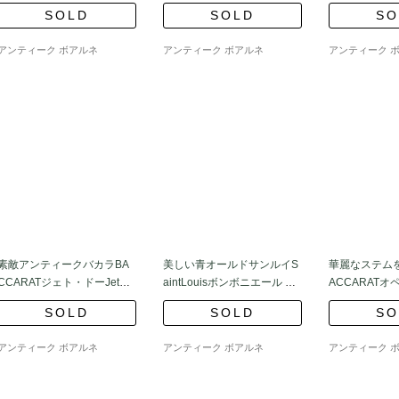
ピッチャー フランス
ワイングラス5個
euピッチャー
SOLD
SOLD
SO
アンティーク ボアルネ
アンティーク ボアルネ
アンティーク 
素敵アンティークバカラBA
美しい青オールドサンルイS
華麗なステム
CCARATジェト・ドーJet
aintLouisボンボニエール キ
ACCARATオ
d’Eauペア 希少
ャンディボックス
グラス ワイ
SOLD
SOLD
SO
アンティーク ボアルネ
アンティーク ボアルネ
アンティーク 