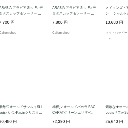
ARABIA アラビア She-Fo デ
ARABIA アラビア She-Fo デ
メイソンズ・
ミタスカップ＆ソーサー シ
ミタスカップ＆ソーサー シ
ン 「シャル
ェフォ 北欧食器 フィンラン
ェフォ 北欧食器 フィンラン
ーズのサービ
7,700
円
7,800
円
13,680
円
ド 陶器 北欧 ヴィンテージ ア
ド 陶器 北欧 ヴィンテージ ア
ュ、1930 
ンティーク_it3310
ンティーク_it3309
発送（到着まで
Callum shop
Callum shop
マイ・ハッピー
ーム
素敵♡オールドサンルイSt L
極稀少 オールドバカラ BAC
素敵な★オール
ouisパパンPapinクリスタル
CARATグリーンエリザベー
Louisサフォ
ワイングラスペア
ト カラフェ 千の花☆
ルカラフェ♡
30,480
円
72,390
円
25,640
円