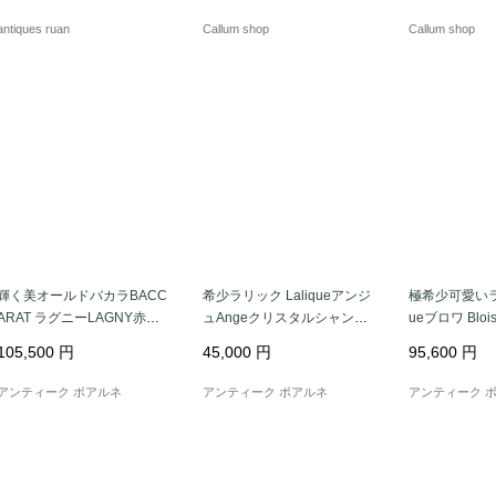
40
antiques ruan
Callum shop
Callum shop
輝く美オールドバカラBACC
希少ラリック Laliqueアンジ
極希少可愛いラリ
ARAT ラグニーLAGNY赤色
ュAngeクリスタルシャンパ
ueブロワ Bl
被せカラフェ★極貴重
ンフルート☆微笑み
インデカンタ
105,500
円
45,000
円
95,600
円
アンティーク ボアルネ
アンティーク ボアルネ
アンティーク 