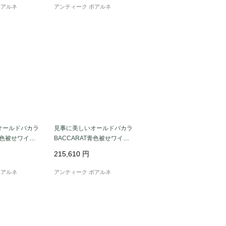
ボアルネ
アンティーク ボアルネ
オールドバカラ
見事に美しいオールドバカラ
T緑色被せワイン
BACCARAT青色被せワイン
萄文★激レア
用カラフェ葡萄文★激レア
215,610
円
ボアルネ
アンティーク ボアルネ