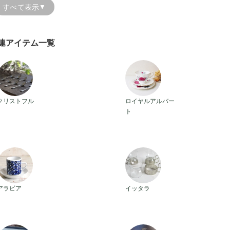
同じアンティーク食器でも、ブランドによって得意とする素材や技
すべて表示
▼
ャイナの繊細な輝き、白磁の清らかな佇まい、銀器特有の重厚感、
い年月を経てきたからこそ生まれた魅力です。ブランドを知ること
連アイテム一覧
でもあります。
この「アンティーク食器ブランド一覧」ページでは、主要ブランド
び方のポイントをひと目で比較できるよう整理しました。アンティ
アンティーククリストフル
アンティークロイヤルアルバー
ドから自然に読み進められる構成になっています。
クリストフル
ロイヤルアルバー
ト
ヨーロッパの華やかな名窯、北欧の静かな美しさ、日本の洋食器の
ランドが数えきれないほど存在します。その中から、日常使いにも
ブランド」と出会っていただけたら嬉しく思います。どうぞ、ブラ
してみてください。
アンティークアラビア
アンティークイッタラ
アラビア
イッタラ