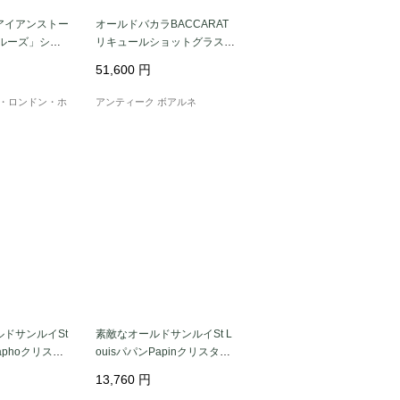
アイアンストー
オールドバカラBACCARAT
トルーズ」シリ
リキュールショットグラス★
ングディッシ
ハニカム(蜂の巣)★5個
51,600
円
年代頃｜イギリス
1-2週間）
・ロンドン・ホ
アンティーク ボアルネ
ドサンルイSt
素敵なオールドサンルイSt L
Saphoクリスタ
ouisパパンPapinクリスタル
花籠
ワイングラス希少
13,760
円