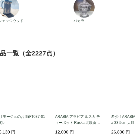
アンティークウェッジウッド
アンティークバカラ
ウェッジウッド
バカラ
品一覧（全2227点）
リモージュのお皿(FT037-01
ARABIA アラビア ルスカ テ
希少！ARABIA
8)b
ィーポット Ruska 北欧食器
a 33.5cm 
フィンランド 陶器 北欧 ヴィ
ト フローラ お
6,130
円
12,000
円
26,800
円
ンテージ アンティーク_it33
テージ アンティ