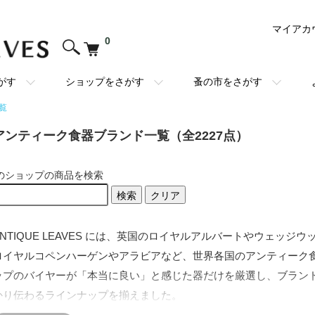
マイアカ
0
がす
ショップをさがす
蚤の市をさがす
覧
アンティーク食器ブランド一覧（全2227点）
のショップの商品を検索
検索
クリア
ANTIQUE LEAVES には、英国のロイヤルアルバートやウェッ
ロイヤルコペンハーゲンやアラビアなど、世界各国のアンティーク
ップのバイヤーが「本当に良い」と感じた器だけを厳選し、ブラン
かり伝わるラインナップを揃えました。