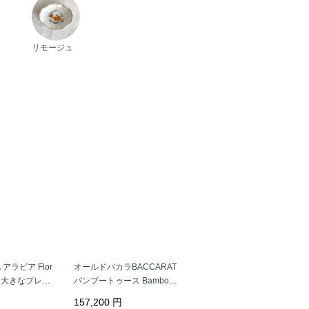
アンティークリモージュ
リモージュ
 アラビア Flor
オールドバカラBACCARAT
大皿 大きなプレー
バンブートゥース BambouT
皿 北欧 ヴィン
ors★蝋燭立て★
157,200
円
ーク_it3333