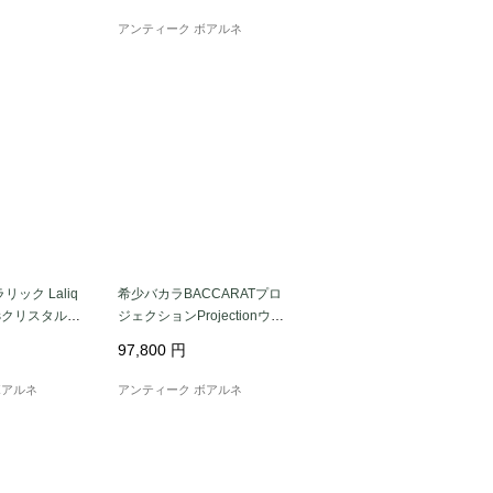
アンティーク ボアルネ
ック Laliq
希少バカラBACCARATプロ
oisクリスタルワ
ジェクションProjectionウイ
♡
スキーデカンタ
97,800
円
ボアルネ
アンティーク ボアルネ