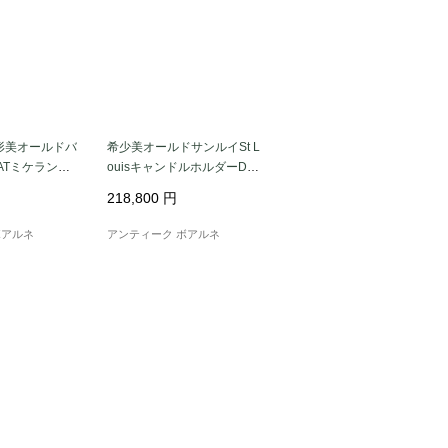
形美オールドバ
希少美オールドサンルイSt L
RATミケランジ
ouisキャンドルホルダーDau
ェデカンタ
phins★イルカ
218,800
円
ボアルネ
アンティーク ボアルネ