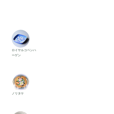
法、時代背景はさまざまです。ボーンチ
北欧デザインの静かな色彩……どれも長
は、その器が歩んできた物語を知ること
の特徴や代表シリーズ、素材の違い、選
ークが初めての方でも、気になるブラン
ト
アンティークロイヤルコペンハーゲン
ロイヤルコペンハ
ーゲン
確かな技術など、世界には個性豊かなブ
特別なシーンにも寄り添う「長く愛せる
ンド一覧からお気に入りの器の物語を探
アンティークノリタケ
ノリタケ