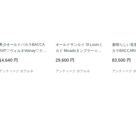
希少オールドバカラBACCA
オールドサンルイ St Louisミ
素晴らしい造
RAT♡ヴォルネVolnay♡クリ
カド Micadoタンブラー☆美
カラBACCA
スタルワイングラス
しい金彩 ☆
ェロ カラフ
14,640
円
29,600
円
83,500
円
アンティーク ボアルネ
アンティーク ボアルネ
アンティーク 