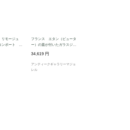
 リモージュ
フランス エタン（ピュータ
ンポート Li
ー）の蓋が付いたガラスジャ
7
グ 6136
34,619
円
アンティークギャラリーマジョ
レル