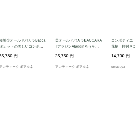
極希少オールドバカラBacca
美オールドバカラBACCARA
コンポティエ
ratカットの美しいコンポー
TアラジンAladdinろうそく
花柄 脚付きコ
ト★センタープレート★
立て☆クリスタル☆
moges 12twcv
55,780
円
25,750
円
14,700
円
アンティーク ボアルネ
アンティーク ボアルネ
soracoya