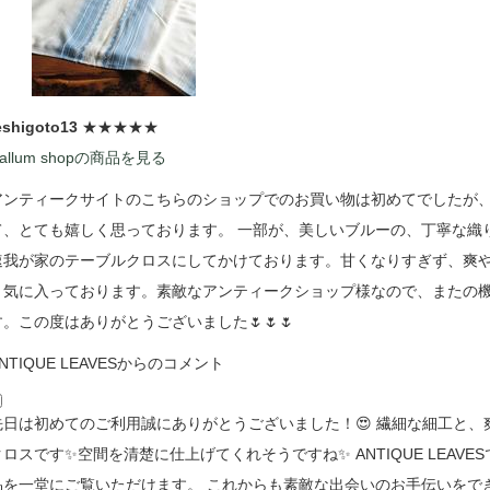
eshigoto13
★★★★★
allum shopの商品を見る
アンティークサイトのこちらのショップでのお買い物は初めてでしたが
て、とても嬉しく思っております。 一部が、美しいブルーの、丁寧な織
速我が家のテーブルクロスにしてかけております。甘くなりすぎず、爽
く気に入っております。素敵なアンティークショップ様なので、またの
す。この度はありがとうございました🌷🌷🌷
NTIQUE LEAVESからのコメント
先日は初めてのご利用誠にありがとうございました！😍 繊細な細工と
クロスです✨空間を清楚に仕上げてくれそうですね✨ ANTIQUE LEA
品を一堂にご覧いただけます。 これからも素敵な出会いのお手伝いをでき