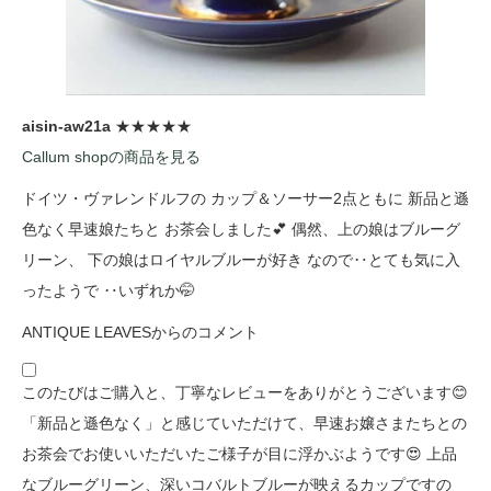
aisin-aw21a
★★★★★
Callum shopの商品を見る
ドイツ・ヴァレンドルフの カップ＆ソーサー2点ともに 新品と遜
色なく早速娘たちと お茶会しました💕 偶然、上の娘はブルーグ
リーン、 下の娘はロイヤルブルーが好き なので‥とても気に入
ったようで ‥いずれか🤭
ANTIQUE LEAVESからのコメント
このたびはご購入と、丁寧なレビューをありがとうございます😊
「新品と遜色なく」と感じていただけて、早速お嬢さまたちとの
お茶会でお使いいただいたご様子が目に浮かぶようです😍 上品
なブルーグリーン、深いコバルトブルーが映えるカップですの