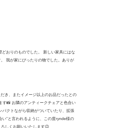
望どおりのものでした。 新しい家具にはな
。 我が家にぴったりの物でした。ありが
ただき、またイメージ以上のお品だったとの
います📸 お隣のアンティークチェアと色合い
コンパクトながら収納がついていたり、拡張
い”と言われるように、この度rynde様の
ろしくお願いいたします😉