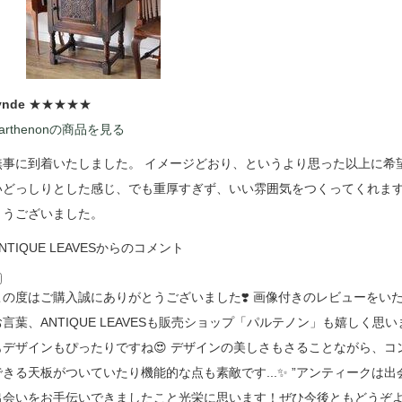
ynde
★★★★★
arthenonの商品を見る
無事に到着いたしました。 イメージどおり、というより思った以上に希
いどっしりとした感じ、でも重厚すぎず、いい雰囲気をつくってくれます
とうございました。
NTIQUE LEAVESからのコメント
この度はご購入誠にありがとうございました❣️ 画像付きのレビューをい
お言葉、ANTIQUE LEAVESも販売ショップ「パルテノン」も嬉しく思
もデザインもぴったりですね😍 デザインの美しさもさることながら、
できる天板がついていたり機能的な点も素敵です...✨ ”アンティークは出会
出会いをお手伝いできましたこと光栄に思います！ぜひ今後ともどうぞよ