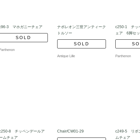
c96-3 マホガニーチェア
ナポレオン三世アンティーク
c250-1 チ
トルソー
ェア 6脚セ
SOLD
SOLD
SO
Parthenon
Antique Lille
Parthenon
c250-8 チッペンデールア
Chair/CW01-29
c249-5 リ
ームチェア
ムチェア