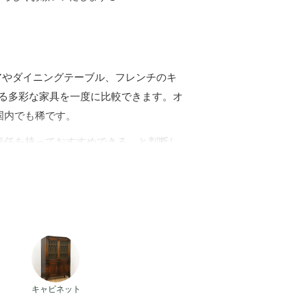
チェアやダイニングテーブル、フレンチのキ
える多彩な家具を一度に比較できます。オ
国内でも稀です。
責任を持っておすすめできる」と判断し
の状態、木部のコンディションなど、専
販で不安になりがちなポイントを、詳細
、お手入れ方法、よくある質問など、初
家具が持つ“時代の深み”や“個体差の美
成です。
アンティークキャビネット
ベンチ
、カップボード、サイドボード、和箪笥
キャビネット