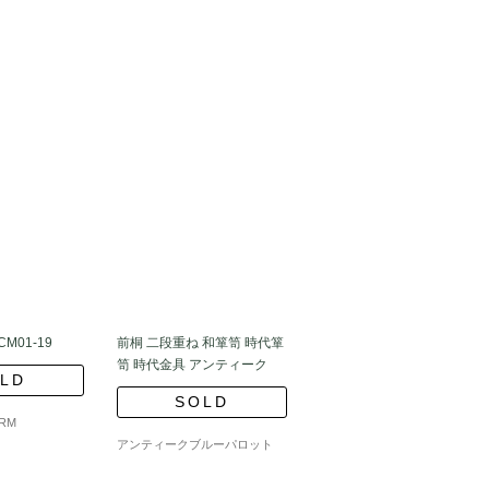
/CM01-19
前桐 二段重ね 和箪笥 時代箪
笥 時代金具 アンティーク
LD
SOLD
ARM
アンティークブルーパロット