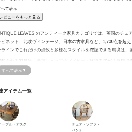
すべて表示
レビューをもっと見る
ANTIQUE LEAVES のアンティーク家具カテゴリでは、英国の
ャビネット、北欧ヴィンテージ、日本の古家具など、1,700点を超
ンラインでこれだけの点数と多様なスタイルを確認できる環境は、
掲載される家具は、参加ショップのバイヤー・修復工房が「自店で
た一点物のみ。構造の安定性、塗装やリペアの有無、引き出しや扉
すべて表示
▼
門的なチェックを経た家具が揃っています。アンティーク家具の通
な説明と多角的な写真でできる限り解消しています。
連アイテム一覧
また、レビュー紹介や「家具のある暮らし」の実例、選び方ガイド
めてアンティーク家具を迎える方にも心強い情報をまとめています。
しさ”を理解しながら、自分の暮らしに合う一台を安心して選べる構
アンティークテーブル・デスク
アンティークチェア・ソファ・
本ページでは、テーブル・デスク、チェア・ソファ、キャビネット
テーブル・デスク
チェア・ソファ・
ベンチ