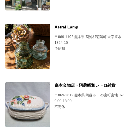
Astral Lamp
〒869-1102 熊本県 菊池郡菊陽町 大字原水
1324-15
予約制
森本金物店・阿蘇昭和レトロ雑貨
〒869-2612 熊本県 阿蘇市 一の宮町宮地167
9:00-18:00
不定休