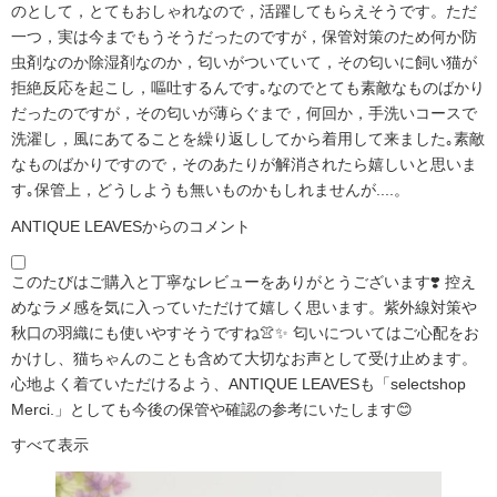
のとして，とてもおしゃれなので，活躍してもらえそうです。ただ
一つ，実は今までもうそうだったのですが，保管対策のため何か防
虫剤なのか除湿剤なのか，匂いがついていて，その匂いに飼い猫が
拒絶反応を起こし，嘔吐するんです｡なのでとても素敵なものばかり
だったのですが，その匂いが薄らぐまで，何回か，手洗いコースで
洗濯し，風にあてることを繰り返ししてから着用して来ました｡素敵
なものばかりですので，そのあたりが解消されたら嬉しいと思いま
す｡保管上，どうしようも無いものかもしれませんが....。
ANTIQUE LEAVESからのコメント
このたびはご購入と丁寧なレビューをありがとうございます❣️ 控え
めなラメ感を気に入っていただけて嬉しく思います。紫外線対策や
秋口の羽織にも使いやすそうですね👚✨ 匂いについてはご心配をお
かけし、猫ちゃんのことも含めて大切なお声として受け止めます。
心地よく着ていただけるよう、ANTIQUE LEAVESも「selectshop
Merci.」としても今後の保管や確認の参考にいたします😊
すべて表示