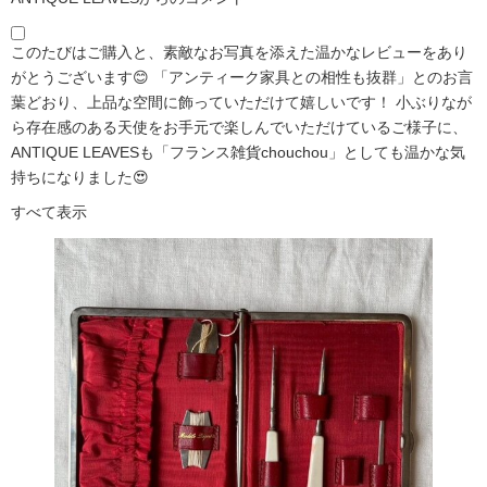
このたびはご購入と、素敵なお写真を添えた温かなレビューをあり
がとうございます😊 「アンティーク家具との相性も抜群」とのお言
葉どおり、上品な空間に飾っていただけて嬉しいです！ 小ぶりなが
ら存在感のある天使をお手元で楽しんでいただけているご様子に、
ANTIQUE LEAVESも「フランス雑貨chouchou」としても温かな気
持ちになりました😍
すべて表示