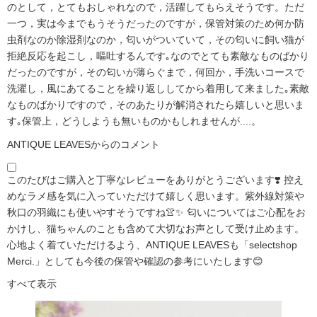
のとして，とてもおしゃれなので，活躍してもらえそうです。ただ
一つ，実は今までもうそうだったのですが，保管対策のため何か防
虫剤なのか除湿剤なのか，匂いがついていて，その匂いに飼い猫が
拒絶反応を起こし，嘔吐するんです｡なのでとても素敵なものばかり
だったのですが，その匂いが薄らぐまで，何回か，手洗いコースで
洗濯し，風にあてることを繰り返ししてから着用して来ました｡素敵
なものばかりですので，そのあたりが解消されたら嬉しいと思いま
す｡保管上，どうしようも無いものかもしれませんが....。
ANTIQUE LEAVESからのコメント
このたびはご購入と丁寧なレビューをありがとうございます❣️ 控え
めなラメ感を気に入っていただけて嬉しく思います。紫外線対策や
秋口の羽織にも使いやすそうですね👚✨ 匂いについてはご心配をお
かけし、猫ちゃんのことも含めて大切なお声として受け止めます。
心地よく着ていただけるよう、ANTIQUE LEAVESも「selectshop
Merci.」としても今後の保管や確認の参考にいたします😊
すべて表示