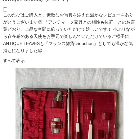
このたびはご購入と、素敵なお写真を添えた温かなレビューをあり
がとうございます😊 「アンティーク家具との相性も抜群」とのお言
葉どおり、上品な空間に飾っていただけて嬉しいです！ 小ぶりなが
ら存在感のある天使をお手元で楽しんでいただけているご様子に、
ANTIQUE LEAVESも「フランス雑貨chouchou」としても温かな気
持ちになりました😍
すべて表示