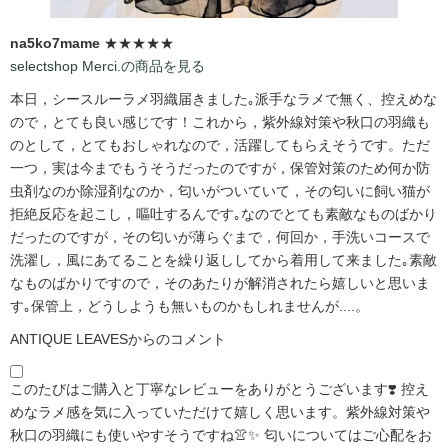
na5ko7mame
★★★★★
selectshop Merci.の商品を見る
本日，シースルーラメ羽織届きました｡派手なラメで無く、控えめな
ので，とても良い感じです！これから，紫外線対策や秋口の羽織も
のとして，とてもおしゃれなので，活躍してもらえそうです。ただ
一つ，実は今までもうそうだったのですが，保管対策のため何か防
虫剤なのか除湿剤なのか，匂いがついていて，その匂いに飼い猫が
拒絶反応を起こし，嘔吐するんです｡なのでとても素敵なものばかり
だったのですが，その匂いが薄らぐまで，何回か，手洗いコースで
洗濯し，風にあてることを繰り返ししてから着用して来ました｡素敵
なものばかりですので，そのあたりが解消されたら嬉しいと思いま
す｡保管上，どうしようも無いものかもしれませんが....。
ANTIQUE LEAVESからのコメント
このたびはご購入と丁寧なレビューをありがとうございます❣️ 控え
めなラメ感を気に入っていただけて嬉しく思います。紫外線対策や
秋口の羽織にも使いやすそうですね👚✨ 匂いについてはご心配をお