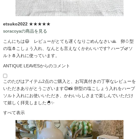
etsuko2022
★★★★★
soracoyaの商品を見る
こんにちは😃 レビューがとても遅くなりごめんなさい🙏 卵🥚型
の塩🧂こしょう入れ、なんとも言えなくかわいいです?️ ハーブ🌿ソ
ルト🧂入れに使っています。
ANTIQUE LEAVESからのコメント
このたびはアイテム2点のご購入と、お写真付きの丁寧なレビューを
いただきありがとうございます😊📸 卵型の塩こしょう入れをハーブ
ソルト入れにお使いいただき、かわいらしさまで楽しんでいただけ
て嬉しく拝見しました🐣✨
すべて表示