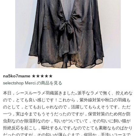
na5ko7mame
★★★★★
selectshop Merci.の商品を見る
本日，シースルーラメ羽織届きました｡派手なラメで無く、控えめな
ので，とても良い感じです！これから，紫外線対策や秋口の羽織も
のとして，とてもおしゃれなので，活躍してもらえそうです。ただ
一つ，実は今までもうそうだったのですが，保管対策のため何か防
虫剤なのか除湿剤なのか，匂いがついていて，その匂いに飼い猫が
拒絶反応を起こし，嘔吐するんです｡なのでとても素敵なものばかり
だったのですが，その匂いが薄らぐまで，何回か，手洗いコースで