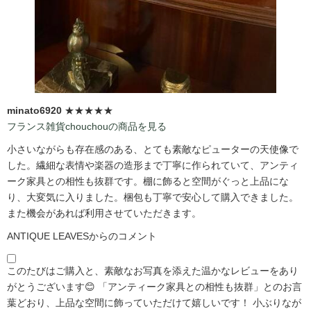
minato6920
★★★★★
フランス雑貨chouchouの商品を見る
小さいながらも存在感のある、とても素敵なピューターの天使像で
した。繊細な表情や楽器の造形まで丁寧に作られていて、アンティ
ーク家具との相性も抜群です。棚に飾ると空間がぐっと上品にな
り、大変気に入りました。梱包も丁寧で安心して購入できました。
また機会があれば利用させていただきます。
ANTIQUE LEAVESからのコメント
このたびはご購入と、素敵なお写真を添えた温かなレビューをあり
がとうございます😊 「アンティーク家具との相性も抜群」とのお言
葉どおり、上品な空間に飾っていただけて嬉しいです！ 小ぶりなが