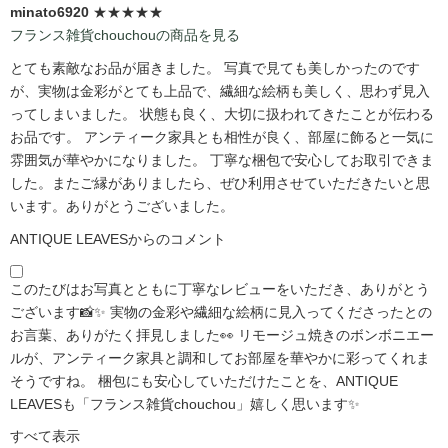
minato6920
★★★★★
フランス雑貨chouchouの商品を見る
とても素敵なお品が届きました。 写真で見ても美しかったのです
が、実物は金彩がとても上品で、繊細な絵柄も美しく、思わず見入
ってしまいました。 状態も良く、大切に扱われてきたことが伝わる
お品です。 アンティーク家具とも相性が良く、部屋に飾ると一気に
雰囲気が華やかになりました。 丁寧な梱包で安心してお取引できま
した。またご縁がありましたら、ぜひ利用させていただきたいと思
います。ありがとうございました。
ANTIQUE LEAVESからのコメント
このたびはお写真とともに丁寧なレビューをいただき、ありがとう
ございます📸✨ 実物の金彩や繊細な絵柄に見入ってくださったとの
お言葉、ありがたく拝見しました👀 リモージュ焼きのボンボニエー
ルが、アンティーク家具と調和してお部屋を華やかに彩ってくれま
そうですね。 梱包にも安心していただけたことを、ANTIQUE
LEAVESも「フランス雑貨chouchou」嬉しく思います✨
すべて表示