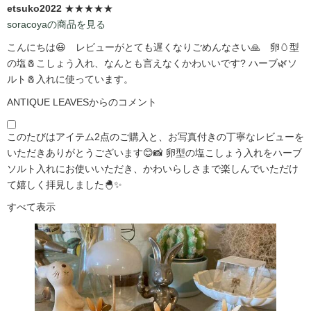
etsuko2022
★★★★★
soracoyaの商品を見る
こんにちは😃 レビューがとても遅くなりごめんなさい🙏 卵🥚型
の塩🧂こしょう入れ、なんとも言えなくかわいいです?️ ハーブ🌿ソ
ルト🧂入れに使っています。
ANTIQUE LEAVESからのコメント
このたびはアイテム2点のご購入と、お写真付きの丁寧なレビューを
いただきありがとうございます😊📸 卵型の塩こしょう入れをハーブ
ソルト入れにお使いいただき、かわいらしさまで楽しんでいただけ
て嬉しく拝見しました🐣✨
すべて表示