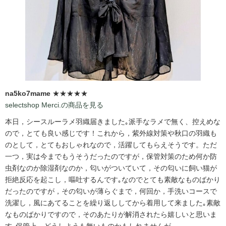
na5ko7mame
★★★★★
selectshop Merci.の商品を見る
本日，シースルーラメ羽織届きました｡派手なラメで無く、控えめな
ので，とても良い感じです！これから，紫外線対策や秋口の羽織も
のとして，とてもおしゃれなので，活躍してもらえそうです。ただ
一つ，実は今までもうそうだったのですが，保管対策のため何か防
虫剤なのか除湿剤なのか，匂いがついていて，その匂いに飼い猫が
拒絶反応を起こし，嘔吐するんです｡なのでとても素敵なものばかり
だったのですが，その匂いが薄らぐまで，何回か，手洗いコースで
洗濯し，風にあてることを繰り返ししてから着用して来ました｡素敵
なものばかりですので，そのあたりが解消されたら嬉しいと思いま
す｡保管上，どうしようも無いものかもしれませんが....。