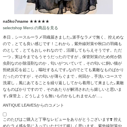
na5ko7mame
★★★★★
selectshop Merci.の商品を見る
本日，シースルーラメ羽織届きました｡派手なラメで無く、控えめな
ので，とても良い感じです！これから，紫外線対策や秋口の羽織も
のとして，とてもおしゃれなので，活躍してもらえそうです。ただ
一つ，実は今までもうそうだったのですが，保管対策のため何か防
虫剤なのか除湿剤なのか，匂いがついていて，その匂いに飼い猫が
拒絶反応を起こし，嘔吐するんです｡なのでとても素敵なものばかり
だったのですが，その匂いが薄らぐまで，何回か，手洗いコースで
洗濯し，風にあてることを繰り返ししてから着用して来ました｡素敵
なものばかりですので，そのあたりが解消されたら嬉しいと思いま
す｡保管上，どうしようも無いものかもしれませんが....。
ANTIQUE LEAVESからのコメント
このたびはご購入と丁寧なレビューをありがとうございます❣️ 控え
めなラメ感を気に入っていただけて嬉しく思います。紫外線対策や