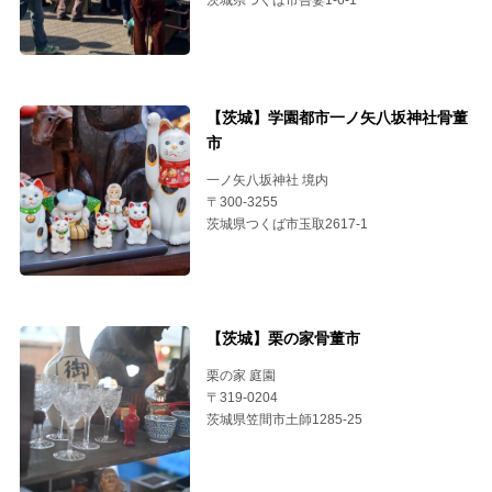
茨城県つくば市吾妻1-6-1
【茨城】学園都市一ノ矢八坂神社骨董
市
一ノ矢八坂神社 境内
〒300-3255
茨城県つくば市玉取2617-1
【茨城】栗の家骨董市
栗の家 庭園
〒319-0204
茨城県笠間市土師1285-25