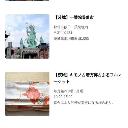
【茨城】一乗院骨董市
那珂市飯田一乗院境内
〒311-0134
茨城県那珂市飯田1085
【茨城】キモノ古着万博古ふるフルマ
ーケット
毎月第2日曜・月曜
10:00-15:00
都合により開催が変更になる場合あり。