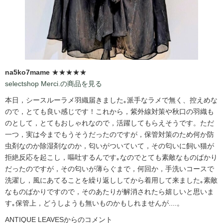
na5ko7mame
★★★★★
selectshop Merci.の商品を見る
本日，シースルーラメ羽織届きました｡派手なラメで無く、控えめな
ので，とても良い感じです！これから，紫外線対策や秋口の羽織も
のとして，とてもおしゃれなので，活躍してもらえそうです。ただ
一つ，実は今までもうそうだったのですが，保管対策のため何か防
虫剤なのか除湿剤なのか，匂いがついていて，その匂いに飼い猫が
拒絶反応を起こし，嘔吐するんです｡なのでとても素敵なものばかり
だったのですが，その匂いが薄らぐまで，何回か，手洗いコースで
洗濯し，風にあてることを繰り返ししてから着用して来ました｡素敵
なものばかりですので，そのあたりが解消されたら嬉しいと思いま
す｡保管上，どうしようも無いものかもしれませんが....。
ANTIQUE LEAVESからのコメント