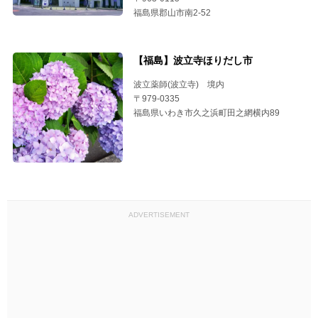
福島県郡山市南2-52
【福島】波立寺ほりだし市
波立薬師(波立寺) 境内
〒979-0335
福島県いわき市久之浜町田之網横内89
ADVERTISEMENT