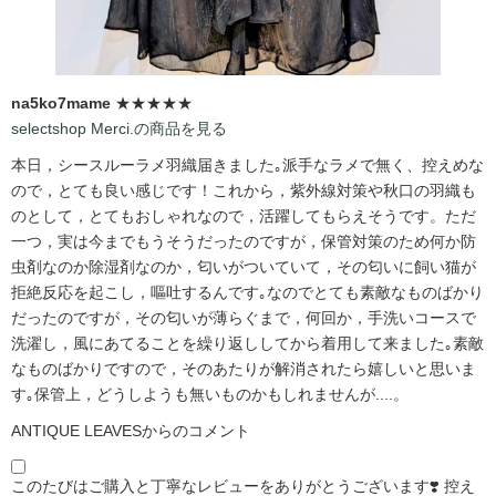
na5ko7mame
★★★★★
selectshop Merci.の商品を見る
本日，シースルーラメ羽織届きました｡派手なラメで無く、控えめな
ので，とても良い感じです！これから，紫外線対策や秋口の羽織も
のとして，とてもおしゃれなので，活躍してもらえそうです。ただ
一つ，実は今までもうそうだったのですが，保管対策のため何か防
虫剤なのか除湿剤なのか，匂いがついていて，その匂いに飼い猫が
拒絶反応を起こし，嘔吐するんです｡なのでとても素敵なものばかり
だったのですが，その匂いが薄らぐまで，何回か，手洗いコースで
洗濯し，風にあてることを繰り返ししてから着用して来ました｡素敵
なものばかりですので，そのあたりが解消されたら嬉しいと思いま
す｡保管上，どうしようも無いものかもしれませんが....。
ANTIQUE LEAVESからのコメント
このたびはご購入と丁寧なレビューをありがとうございます❣️ 控え