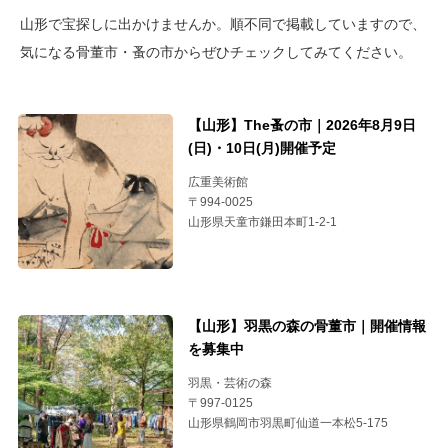
山形で宝探しに出かけませんか。順不同で掲載していますので、
気になる骨董市・蚤の市からぜひチェックしてみてください。
【山形】The蚤の市｜2026年8月9日
(日)・10日(月)開催予定
広重美術館
〒994-0025
山形県天童市鎌田本町1-2-1
【山形】羽黒の森の骨董市｜開催情報
を募集中
羽黒・芸術の森
〒997-0125
山形県鶴岡市羽黒町仙道一本松5-175