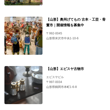
【山形】奥州げてもの 古本・工芸・骨
董市｜開催情報を募集中
〒992-0045
山形県米沢市中央1-10-6
【山形】エビスヤ古物市
エビスヤビル
〒997-0034
山形県鶴岡市本町1-6-8