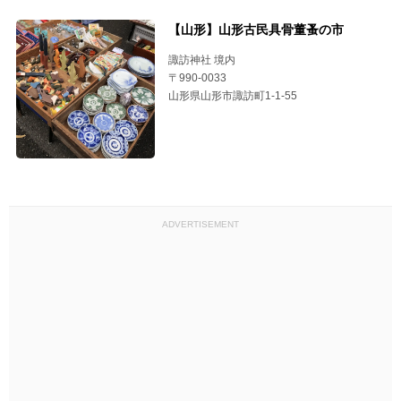
【山形】山形古民具骨董蚤の市
諏訪神社 境内
〒990-0033
山形県山形市諏訪町1-1-55
ADVERTISEMENT